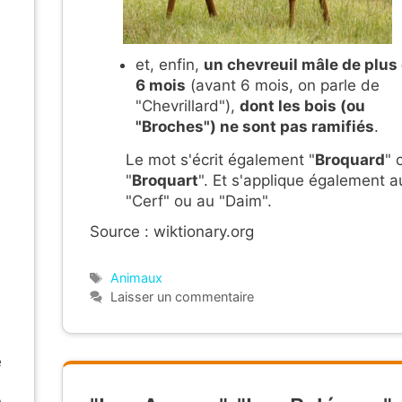
et, enfin,
un chevreuil mâle de plus
6 mois
(avant 6 mois, on parle de
"Chevrillard")
,
dont les bois (ou
"Broches") ne sont pas ramifiés
.
Le mot s'écrit également "
Broquard
" 
"
Broquart
". Et s'applique également a
"Cerf" ou au "Daim".
Source : wiktionary.org
Étiquettes
Animaux
Laisser un commentaire
e