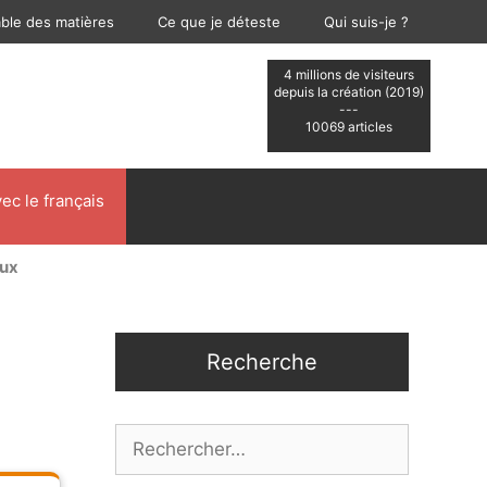
able des matières
Ce que je déteste
Qui suis-je ?
4 millions de visiteurs
depuis la création (2019)
---
10069 articles
ec le français
aux
Recherche
Rechercher :