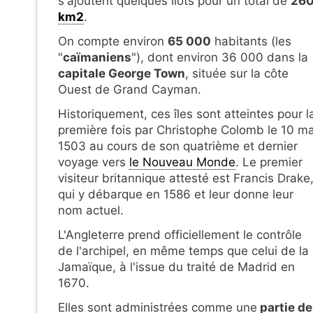
s'ajoutent quelques îlots pour un total de
26
km2
.
On compte environ
65 000
habitants (les
"
caïmaniens
"), dont environ 36 000 dans la
capitale George Town
, située sur la côte
Ouest de Grand Cayman.
Historiquement, ces îles sont atteintes pour l
première fois par Christophe Colomb le 10 ma
1503 au cours de son quatrième et dernier
voyage vers
le Nouveau Monde
. Le premier
visiteur britannique attesté est Francis Drake
qui y débarque en 1586 et leur donne leur
nom actuel.
L'Angleterre prend officiellement le contrôle
de l'archipel, en même temps que celui de la
Jamaïque, à l'issue du traité de Madrid en
1670.
Elles sont administrées comme une
partie de