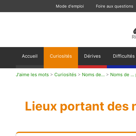
Aller
Mode d'emploi
Foire aux questions
au
contenu
R
Accueil
Curiosités
Dérives
Difficultés
J'aime les mots
>
Curiosités
>
Noms de...
>
Noms de ...
Lieux portant des