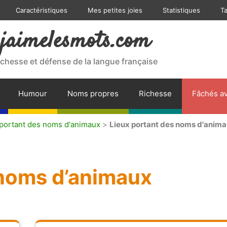
Caractéristiques
Mes petites joies
Statistiques
T
jaimelesmots.com
ichesse et défense de la langue française
Humour
Noms propres
Richesse
Fâchés av
 portant des noms d'animaux
>
Lieux portant des noms d'anim
 noms d’animaux