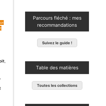
Parcours fléché : mes
eux
recommandations
t
Suivez le guide !
oit
,
Table des matières
t
,
Toutes les collections
t