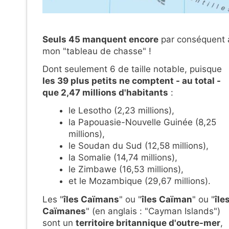
Seuls 45 manquent encore
par conséquent 
mon "tableau de chasse" !
Dont seulement 6 de taille notable, puisque
les 39 plus petits ne comptent - au total -
que 2,47 millions d'habitants
:
le Lesotho (2,23 millions),
la Papouasie-Nouvelle Guinée (8,25
millions),
le Soudan du Sud (12,58 millions),
la Somalie (14,74 millions),
le Zimbawe (16,53 millions),
et le Mozambique (29,67 millions).
Les "
îles Caïmans
" ou "
îles Caïman
" ou "
île
Caïmanes
" (en anglais : "Cayman Islands")
sont un
territoire britannique d'outre-mer
,