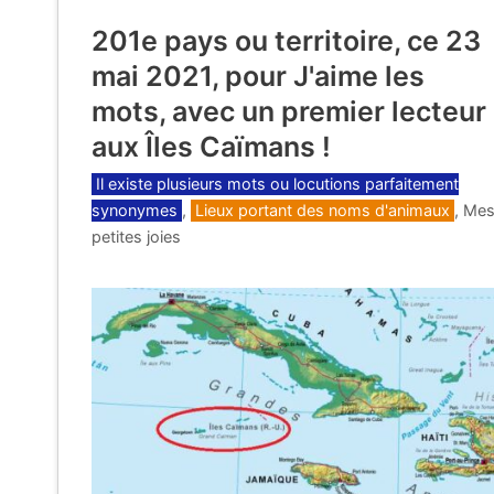
201e pays ou territoire, ce 23
mai 2021, pour J'aime les
mots, avec un premier lecteur
aux Îles Caïmans !
Catégories
Il existe plusieurs mots ou locutions parfaitement
synonymes
,
Lieux portant des noms d'animaux
,
Me
petites joies