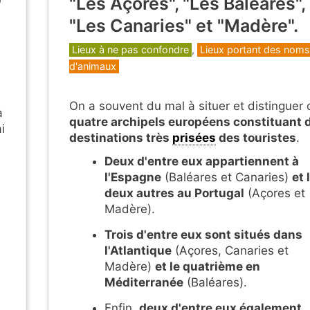
"Les Açores", "Les Baléares",
0
"Les Canaries" et "Madère".
Catégories
Lieux à ne pas confondre
,
Lieux portant des noms
d'animaux
On a souvent du mal à situer et distinguer 
a
quatre archipels européens constituant 
i
destinations très
prisées
des touristes
.
Deux d'entre eux appartiennent à
,
l'Espagne
(Baléares et Canaries)
et 
deux autres au Portugal
(Açores et
Madère).
Trois d'entre eux sont situés dans
l'Atlantique
(Açores, Canaries et
Madère)
et le quatrième en
Méditerranée
(Baléares).
Enfin,
deux d'entre eux également