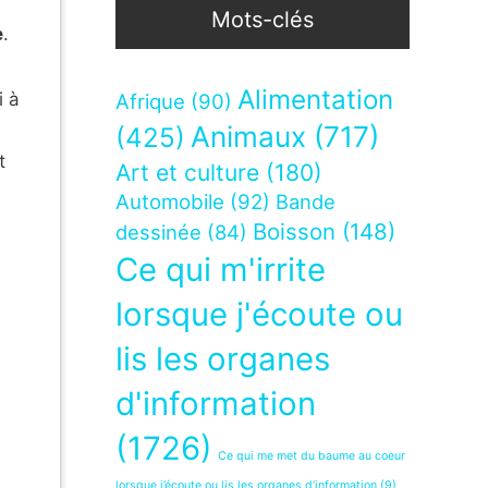
Mots-clés
e
.
Alimentation
i à
Afrique
(90)
Animaux
(717)
(425)
t
Art et culture
(180)
Automobile
(92)
Bande
Boisson
(148)
dessinée
(84)
Ce qui m'irrite
lorsque j'écoute ou
lis les organes
d'information
(1726)
Ce qui me met du baume au coeur
lorsque j’écoute ou lis les organes d’information
(9)