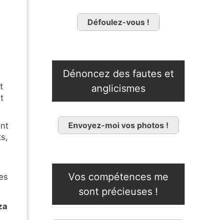
Défoulez-vous !
Dénoncez des fautes et
t
anglicismes
t
Envoyez-moi vos photos !
ont
s,
Vos compétences me
des
sont précieuses !
za