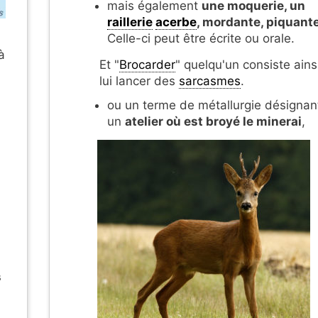
mais également
une moquerie, un
raillerie
acerbe
, mordante, piquant
Celle-ci peut être écrite ou orale.
à
Et "
Brocarder
" quelqu'un consiste ains
lui lancer des
sarcasmes
.
ou un terme de métallurgie désignan
un
atelier où est broyé le minerai
,
s