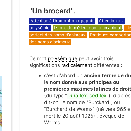
"Un brocard".
Catégories
Attention à l'homophonographie
,
Attention à la
polysémie
,
Ils ont donné leur nom à un animal
,
Li
portant des noms d'animaux
,
Pratiques comportan
des noms d'animaux
s
Ce mot
polysémique
peut avoir trois
significations
radicalement
différentes :
c'est d'abord un
ancien terme de dr
le
nom donné aux principes ou
premières maximes latines de droi
(du type "
Dura lex, sed lex
"), d'après
dit-on, le nom de "Burckard", ou
"Burchard de Worms" (né vers 965 e
mort le 20 août 1025) , évêque de
Worms.