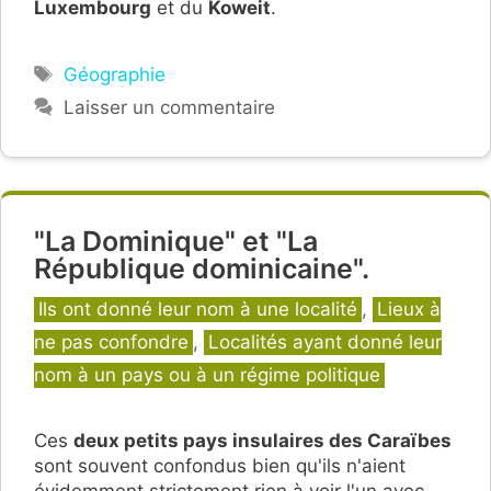
Luxembourg
et du
Koweit
.
Étiquettes
Géographie
Laisser un commentaire
"La Dominique" et "La
République dominicaine".
Catégories
Ils ont donné leur nom à une localité
,
Lieux à
ne pas confondre
,
Localités ayant donné leur
nom à un pays ou à un régime politique
Ces
deux petits pays insulaires des Caraïbes
sont souvent confondus bien qu'ils n'aient
évidemment strictement rien à voir l'un avec