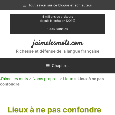
Aller
Tout savoir sur ce blogue et son auteur
au
contenu
4 millions de visiteurs
depuis la création (2019)
---
10069 articles
jaimelesmots.com
Richesse et défense de la langue française
Chapitres
J'aime les mots
>
Noms propres
>
Lieux
>
Lieux à ne pas
confondre
Lieux à ne pas confondre