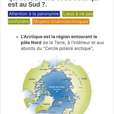
est au Sud ?.
Catégories
Attention à la paronymie
,
Lieux à ne pas
confondre
,
Moyens mnémotechniques
L'Arctique est la région entourant le
pôle Nord
de la Terre, à l'intérieur et aux
abords du "Cercle polaire arctique",