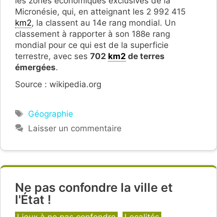
les zones économiques exclusives de la
Micronésie, qui, en atteignant les 2 992 415
km2
, la classent au 14e rang mondial. Un
classement à rapporter à son 188e rang
mondial pour ce qui est de la superficie
terrestre, avec ses
702
km2
de terres
émergées
.
Source : wikipedia.org
Étiquettes
Géographie
Laisser un commentaire
Ne pas confondre la ville et
l'État !
Catégories