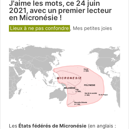
J'aime les mots, ce 24 juin
2021, avec un premier lecteur
en Micronésie !
Catégories
Lieux à ne pas confondre
,
Mes petites joies
Les
États fédérés de Micronésie
(en anglais :