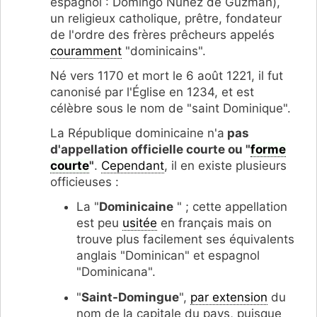
espagnol : Domingo Nunez de Guzman),
un religieux catholique, prêtre, fondateur
de l'ordre des frères prêcheurs appelés
couramment
"dominicains".
Né vers 1170 et mort le 6 août 1221, il fut
canonisé par l'Église en 1234, et est
célèbre sous le nom de "saint Dominique".
La République dominicaine n'a
pas
d'appellation officielle courte ou "
forme
courte
"
.
Cependant
, il en existe plusieurs
officieuses :
La "
Dominicaine
" ; cette appellation
est peu
usitée
en français mais on
trouve plus facilement ses équivalents
anglais "Dominican" et espagnol
"Dominicana".
"
Saint-Domingue
",
par extension
du
nom de la capitale du pays, puisque