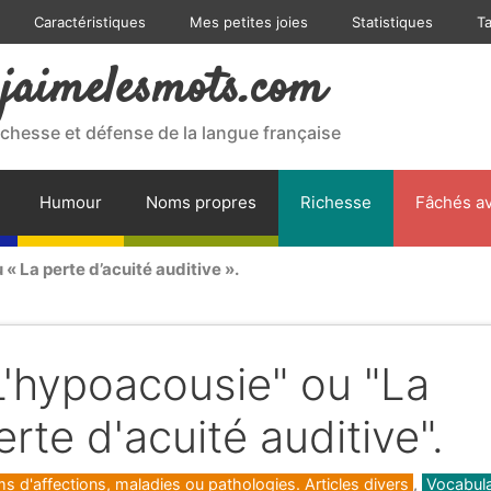
Caractéristiques
Mes petites joies
Statistiques
T
jaimelesmots.com
ichesse et défense de la langue française
Humour
Noms propres
Richesse
Fâchés av
 « La perte d’acuité auditive ».
L'hypoacousie" ou "La
erte d'acuité auditive".
gories
s d'affections, maladies ou pathologies. Articles divers
,
Vocabula