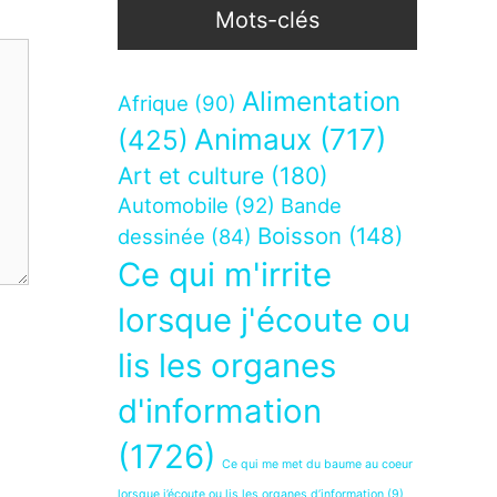
Mots-clés
Alimentation
Afrique
(90)
Animaux
(717)
(425)
Art et culture
(180)
Automobile
(92)
Bande
Boisson
(148)
dessinée
(84)
Ce qui m'irrite
lorsque j'écoute ou
lis les organes
d'information
(1726)
Ce qui me met du baume au coeur
lorsque j’écoute ou lis les organes d’information
(9)