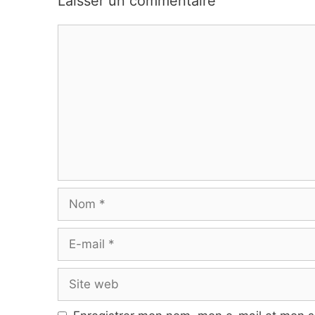
Laisser un commentaire
Commentaire
Nom
E-
mail
Site
web