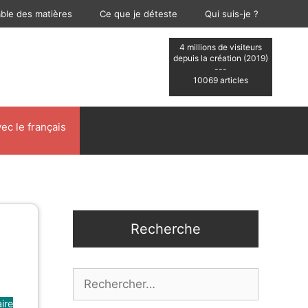
able des matières
Ce que je déteste
Qui suis-je ?
4 millions de visiteurs
depuis la création (2019)
---
10069 articles
ec le français
Recherche
Rechercher :
ire