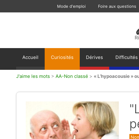
Aller
Mode d'emploi
Foire aux questions
au
contenu
R
Accueil
Curiosités
Dérives
Difficultés
J'aime les mots
>
AA-Non classé
>
« L’hypoacousie » ou
"
p
Caté
Nom