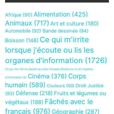
Alimentation
(425)
Afrique
(90)
Animaux
(717)
Art et culture
(180)
Automobile
(92)
Bande dessinée
(84)
Ce qui m'irrite
Boisson
(148)
lorsque j'écoute ou lis les
organes d'information
(1726)
Ce qui me met du baume au coeur lorsque j’écoute ou lis les organes
Corps
Cinéma
(376)
d’information
(9)
humain
(589)
Droit Justice
Couleurs
(50)
Défense
(218)
Fruits et légumes ou
(83)
Fâchés avec le
végétaux
(188)
français
(976)
Géographie
(287)