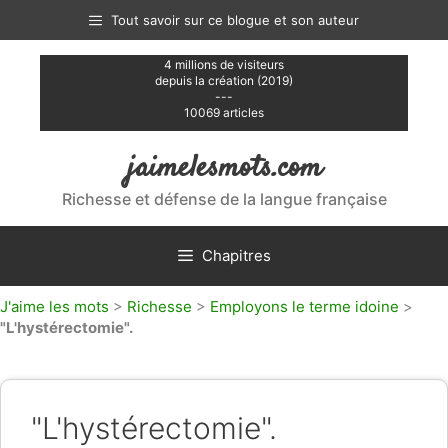
Aller
Tout savoir sur ce blogue et son auteur
au
contenu
4 millions de visiteurs
depuis la création (2019)
---
10069 articles
jaimelesmots.com
Richesse et défense de la langue française
Chapitres
J'aime les mots
>
Richesse
>
Employons le terme idoine
>
"L'hystérectomie".
"L'hystérectomie".