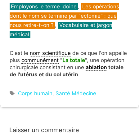
Catégories
Employons le terme idoine
,
Les opérations
dont le nom se termine par "ectomie" : que
nous retire-t-on ?
,
Vocabulaire et jargon
médical
C'est le
nom scientifique
de ce que l'on appelle
plus
communément
"
La totale
", une opération
chirurgicale consistant en une
ablation
totale
de l'utérus et du col utérin
.
Étiquettes
Corps humain
,
Santé Médecine
Laisser un commentaire