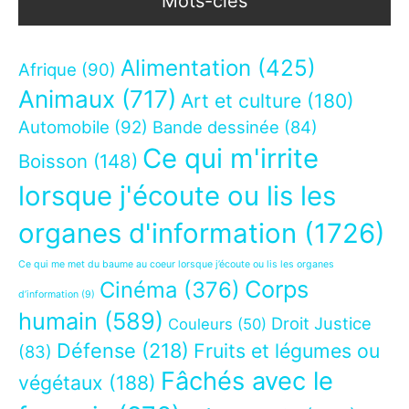
Mots-clés
Alimentation
(425)
Afrique
(90)
Animaux
(717)
Art et culture
(180)
Automobile
(92)
Bande dessinée
(84)
Ce qui m'irrite
Boisson
(148)
lorsque j'écoute ou lis les
organes d'information
(1726)
Ce qui me met du baume au coeur lorsque j’écoute ou lis les organes
Corps
Cinéma
(376)
d’information
(9)
humain
(589)
Droit Justice
Couleurs
(50)
Défense
(218)
Fruits et légumes ou
(83)
Fâchés avec le
végétaux
(188)