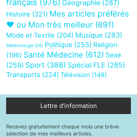
français
(976)
Géographie
(287)
Mes articles préférés
Histoire
(221)
❤ ou Mon très meilleur
(691)
Musique
(283)
Mode et Textile
(204)
Politique
(255)
Religion
Météorologie
(28)
Santé Médecine
(612)
Sexe
(196)
Sport
(388)
(259)
Spécial FLE
(285)
Transports
(224)
Télévision
(148)
Lettre d’information
Recevez gratuitement chaque mois une brève
sélection de mes meilleurs articles.