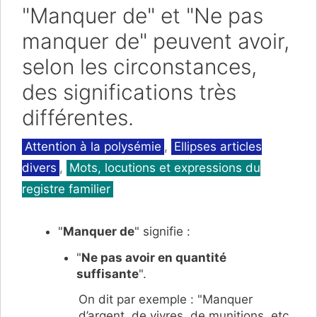
"Manquer de" et "Ne pas
manquer de" peuvent avoir,
selon les circonstances,
des significations très
différentes.
Catégories
Attention à la polysémie
,
Ellipses articles
divers
,
Mots, locutions et expressions du
registre familier
"
Manquer de
" signifie :
"
Ne pas avoir en quantité
suffisante
".
On dit par exemple : "Manquer
d’argent, de vivres, de munitions, etc.