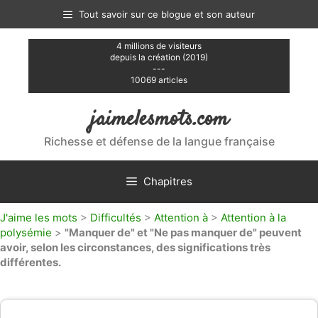
Aller
Tout savoir sur ce blogue et son auteur
au
contenu
4 millions de visiteurs
depuis la création (2019)
---
10069 articles
jaimelesmots.com
Richesse et défense de la langue française
Chapitres
J'aime les mots
>
Difficultés
>
Attention à
>
Attention à la
polysémie
>
"Manquer de" et "Ne pas manquer de" peuvent
avoir, selon les circonstances, des significations très
différentes.