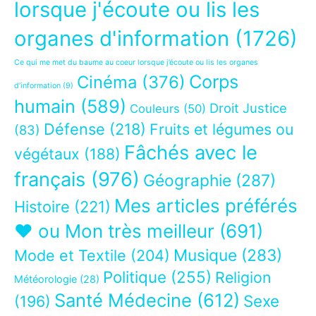
lorsque j'écoute ou lis les
organes d'information
(1726)
Ce qui me met du baume au coeur lorsque j’écoute ou lis les organes
Corps
Cinéma
(376)
d’information
(9)
humain
(589)
Droit Justice
Couleurs
(50)
Défense
(218)
Fruits et légumes ou
(83)
Fâchés avec le
végétaux
(188)
français
(976)
Géographie
(287)
Mes articles préférés
Histoire
(221)
❤ ou Mon très meilleur
(691)
Musique
(283)
Mode et Textile
(204)
Politique
(255)
Religion
Météorologie
(28)
Santé Médecine
(612)
Sexe
(196)