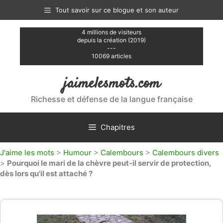
Aller
Tout savoir sur ce blogue et son auteur
au
contenu
4 millions de visiteurs
depuis la création (2019)
---
10069 articles
jaimelesmots.com
Richesse et défense de la langue française
Chapitres
J'aime les mots
>
Humour
>
Calembours
>
Calembours divers
>
Pourquoi le mari de la chèvre peut-il servir de protection,
dès lors qu'il est attaché ?