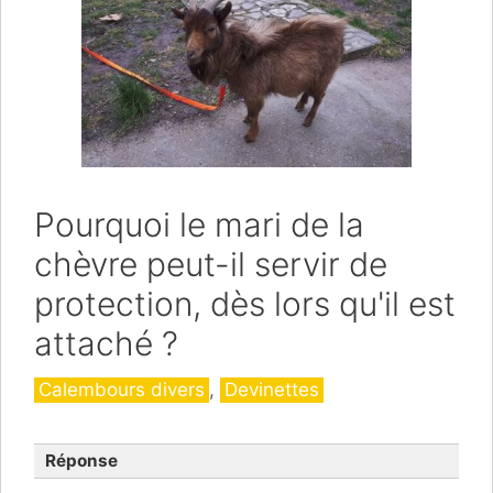
Pourquoi le mari de la
chèvre peut-il servir de
protection, dès lors qu'il est
attaché ?
Catégories
Calembours divers
,
Devinettes
Réponse