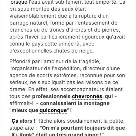
lorsque
l'eau avait subitement tout emporté. La
brusque montée des eaux était
vraisemblablement due à la rupture d'un
barrage naturel, formé par l'entassement de
branches ou de troncs d'arbres et de pierres,
après l'hiver particulièrement rigoureux qu'avait
connu le pays cette année là, avec
d'exceptionnelles chutes de neige.
Effondré par l'ampleur de la tragédie,
l'organisateur de l'expédition, directeur d'une
agence de sports extrêmes, reconnue pour son
sérieux, ne s'expliquait pas les raisons de ce
drame. En effet, ses accompagnateurs étaient
tous des
professionnels
chevronnés
, qui
-
affirmait-il -
connaissaient la montagne
"mieux que
quiconque
" !
"
Ça
alors !
" lâche alors soudainement la petite,
stupéfaite :
"On m'a pourtant toujours dit que
"Ki-Konk" était un très grand singe !
"