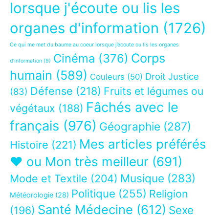
lorsque j'écoute ou lis les
organes d'information
(1726)
Ce qui me met du baume au coeur lorsque j’écoute ou lis les organes
Corps
Cinéma
(376)
d’information
(9)
humain
(589)
Droit Justice
Couleurs
(50)
Défense
(218)
Fruits et légumes ou
(83)
Fâchés avec le
végétaux
(188)
français
(976)
Géographie
(287)
Mes articles préférés
Histoire
(221)
❤ ou Mon très meilleur
(691)
Musique
(283)
Mode et Textile
(204)
Politique
(255)
Religion
Météorologie
(28)
Santé Médecine
(612)
Sexe
(196)