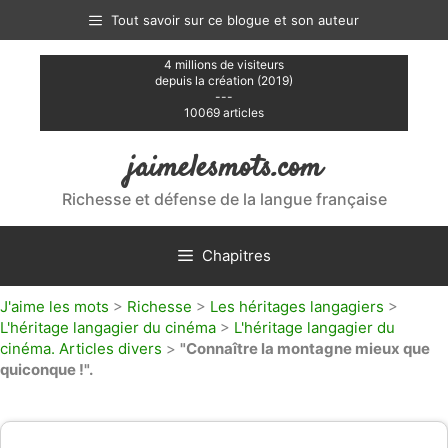
Aller
Tout savoir sur ce blogue et son auteur
au
contenu
4 millions de visiteurs
depuis la création (2019)
---
10069 articles
jaimelesmots.com
Richesse et défense de la langue française
Chapitres
J'aime les mots
>
Richesse
>
Les héritages langagiers
>
L'héritage langagier du cinéma
>
L'héritage langagier du
cinéma. Articles divers
>
"Connaître la montagne mieux que
quiconque !".