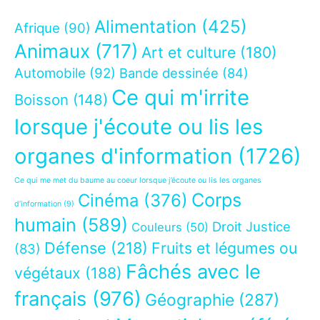
Alimentation
(425)
Afrique
(90)
Animaux
(717)
Art et culture
(180)
Automobile
(92)
Bande dessinée
(84)
Ce qui m'irrite
Boisson
(148)
lorsque j'écoute ou lis les
organes d'information
(1726)
Ce qui me met du baume au coeur lorsque j’écoute ou lis les organes
Corps
Cinéma
(376)
d’information
(9)
humain
(589)
Droit Justice
Couleurs
(50)
Défense
(218)
Fruits et légumes ou
(83)
Fâchés avec le
végétaux
(188)
français
(976)
Géographie
(287)