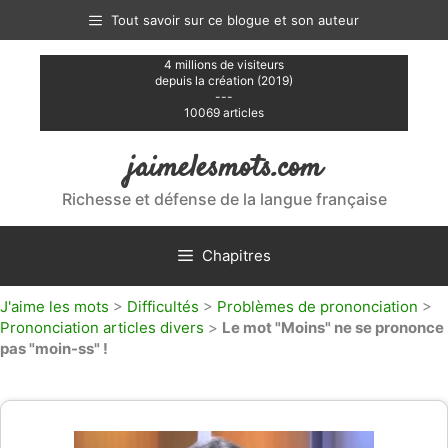
Aller
Tout savoir sur ce blogue et son auteur
au
contenu
4 millions de visiteurs
depuis la création (2019)
---
10069 articles
jaimelesmots.com
Richesse et défense de la langue française
Chapitres
J'aime les mots
>
Difficultés
>
Problèmes de prononciation
>
Prononciation articles divers
>
Le mot "Moins" ne se prononce
pas "moin-ss" !