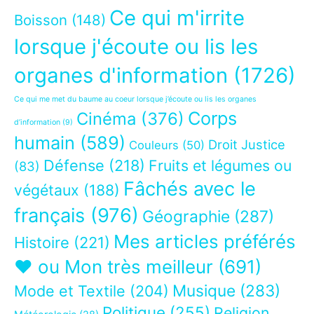
Ce qui m'irrite
Boisson
(148)
lorsque j'écoute ou lis les
organes d'information
(1726)
Ce qui me met du baume au coeur lorsque j’écoute ou lis les organes
Corps
Cinéma
(376)
d’information
(9)
humain
(589)
Droit Justice
Couleurs
(50)
Défense
(218)
Fruits et légumes ou
(83)
Fâchés avec le
végétaux
(188)
français
(976)
Géographie
(287)
Mes articles préférés
Histoire
(221)
❤ ou Mon très meilleur
(691)
Musique
(283)
Mode et Textile
(204)
Politique
(255)
Religion