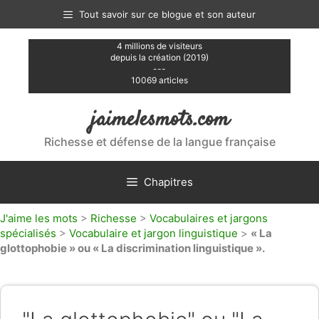
Aller
Tout savoir sur ce blogue et son auteur
au
contenu
4 millions de visiteurs
depuis la création (2019)
---
10069 articles
jaimelesmots.com
Richesse et défense de la langue française
Chapitres
J'aime les mots
>
Richesse
>
Vocabulaires et jargons
spécialisés
>
Vocabulaire et jargon linguistique
>
« La
glottophobie » ou « La discrimination linguistique ».