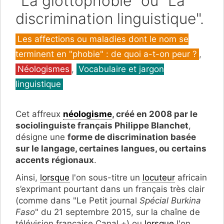
"La glottophobie" ou "La
discrimination linguistique".
Catégories
Les affections ou maladies dont le nom se
terminent en "phobie" : de quoi a-t-on peur ?
,
Néologismes
,
Vocabulaire et jargon
linguistique
Cet affreux
néologisme
, créé en 2008 par le
sociolinguiste français Philippe Blanchet
,
désigne une
forme de discrimination basée
sur le langage, certaines langues, ou certains
accents régionaux
.
Ainsi,
lorsque
l'on sous-titre un
locuteur
africain
s’exprimant pourtant dans un français très clair
(comme dans "Le Petit journal
Spécial Burkina
Faso
" du 21 septembre 2015, sur la chaîne de
télévision française Canal +) ou
lorsque
l'on