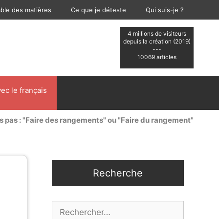
able des matières
Ce que je déteste
Qui suis-je ?
4 millions de visiteurs
depuis la création (2019)
---
10069 articles
ec le français
s pas : "Faire des rangements" ou "Faire du rangement"
Recherche
Rechercher :