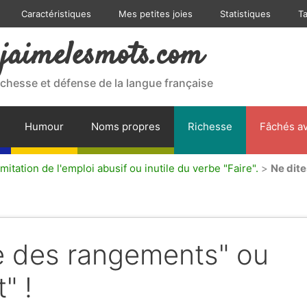
Caractéristiques
Mes petites joies
Statistiques
T
jaimelesmots.com
ichesse et défense de la langue française
Humour
Noms propres
Richesse
Fâchés av
mitation de l'emploi abusif ou inutile du verbe "Faire".
>
Ne dite
re des rangements" ou
" !