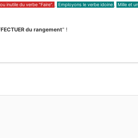
ou inutile du verbe "Faire".
,
Employons le verbe idoine
,
Mille et u
FFECTUER du rangement
" !