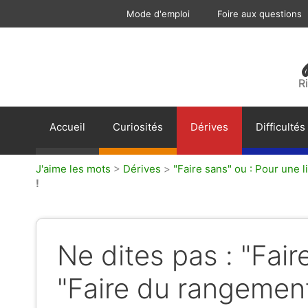
Aller
Mode d'emploi
Foire aux questions
au
contenu
R
Accueil
Curiosités
Dérives
Difficultés
J'aime les mots
>
Dérives
>
"Faire sans" ou : Pour une li
!
Ne dites pas : "Fai
"Faire du rangement