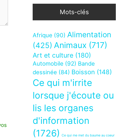
Mots-clés
Alimentation
Afrique
(90)
Animaux
(717)
(425)
Art et culture
(180)
Automobile
(92)
Bande
Boisson
(148)
dessinée
(84)
Ce qui m'irrite
lorsque j'écoute ou
lis les organes
d'information
vos
(1726)
Ce qui me met du baume au coeur