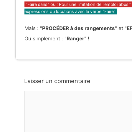
Catégories
"Faire sans" ou : Pour une limitation de l'emploi abusif 
expressions ou locutions avec le verbe "Faire"
Mais : "
PROCÉDER à des rangements
" et "
E
Ou simplement : "
Ranger
" !
Laisser un commentaire
Commentaire