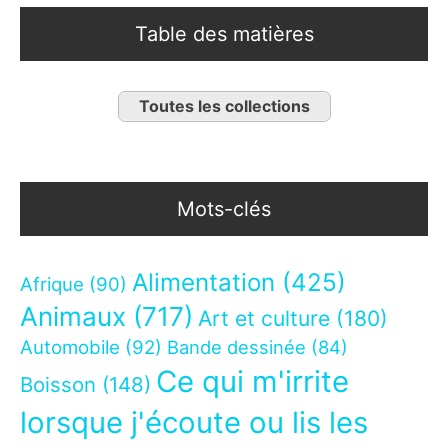
Table des matières
Toutes les collections
Mots-clés
Alimentation
(425)
Afrique
(90)
Animaux
(717)
Art et culture
(180)
Automobile
(92)
Bande dessinée
(84)
Ce qui m'irrite
Boisson
(148)
lorsque j'écoute ou lis les