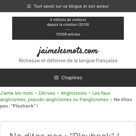
Aller
Tout savoir sur ce blogue et son auteur
au
contenu
4 millions de visiteurs
depuis la création (2019)
---
10069 articles
jaimelesmots.com
Richesse et défense de la langue française
Chapitres
J'aime les mots
>
Dérives
>
Anglicismes
>
Les faux
anglicismes, pseudo-anglicismes ou franglicismes
>
Ne dites
pas : "Playback" !