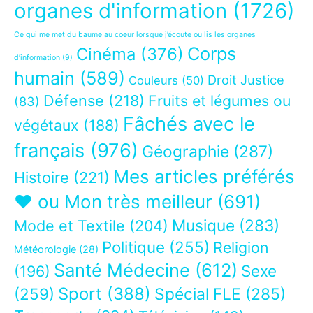
organes d'information
(1726)
Ce qui me met du baume au coeur lorsque j’écoute ou lis les organes
Corps
Cinéma
(376)
d’information
(9)
humain
(589)
Droit Justice
Couleurs
(50)
Défense
(218)
Fruits et légumes ou
(83)
Fâchés avec le
végétaux
(188)
français
(976)
Géographie
(287)
Mes articles préférés
Histoire
(221)
❤ ou Mon très meilleur
(691)
Musique
(283)
Mode et Textile
(204)
Politique
(255)
Religion
Météorologie
(28)
Santé Médecine
(612)
Sexe
(196)
Sport
(388)
(259)
Spécial FLE
(285)