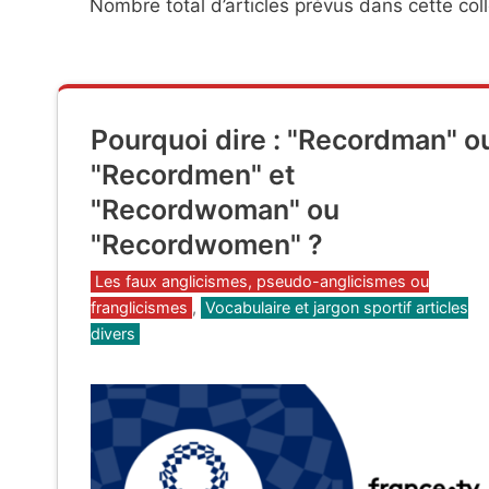
Nombre total d’articles prévus dans cette coll
Pourquoi dire : "Recordman" o
"Recordmen" et
"Recordwoman" ou
"Recordwomen" ?
Catégories
Les faux anglicismes, pseudo-anglicismes ou
franglicismes
,
Vocabulaire et jargon sportif articles
divers