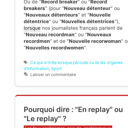
Ou de "
Record breaker
" ou "
Record
breakers
" (pour "
Nouveau détenteur
" ou
"
Nouveaux détenteurs
" et "
Nouvelle
détentrice
" ou "
Nouvelles détentrices
"),
lorsque
nos journalistes français parlent de
"
Nouveau recordman
" ou "
Nouveaux
recordmen
" et de "
Nouvelle recorwoman
" o
"
Nouvelles recordwomen
".
Étiquettes
Ce qui m'irrite lorsque j'écoute ou lis les organes
d'information
,
Sport
Laisser un commentaire
Pourquoi dire : "En replay" ou
"Le replay" ?
Catégories