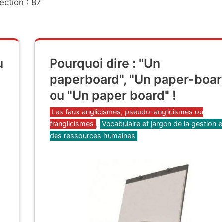
ection : 87
u
Pourquoi dire : "Un
paperboard", "Un paper-boar
ou "Un paper board" !
Catégories
Les faux anglicismes, pseudo-anglicismes ou
franglicismes
,
Vocabulaire et jargon de la gestion e
des ressources humaines