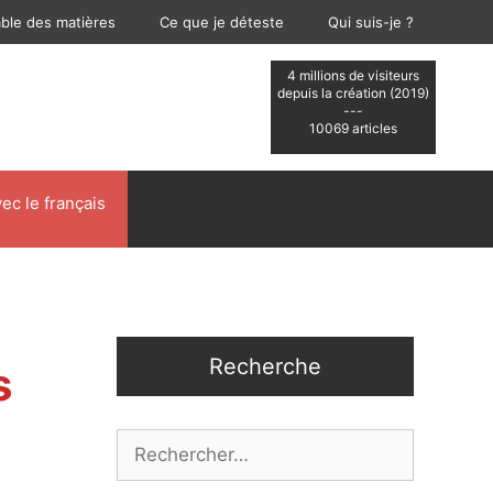
able des matières
Ce que je déteste
Qui suis-je ?
4 millions de visiteurs
depuis la création (2019)
---
10069 articles
ec le français
Recherche
s
Rechercher :