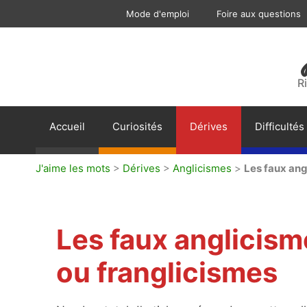
Aller
Mode d'emploi
Foire aux questions
au
contenu
R
Accueil
Curiosités
Dérives
Difficultés
J'aime les mots
>
Dérives
>
Anglicismes
>
Les faux ang
Les faux anglicis
ou franglicismes