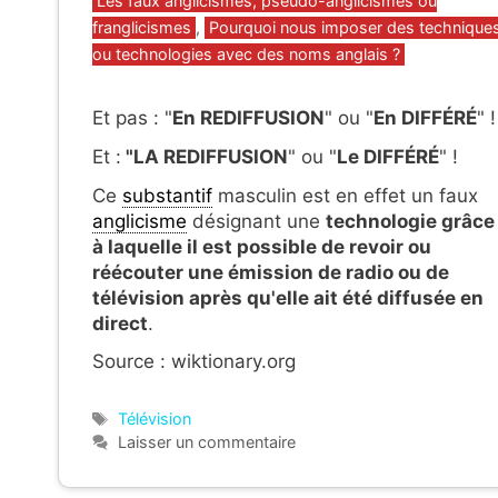
Les faux anglicismes, pseudo-anglicismes ou
franglicismes
,
Pourquoi nous imposer des technique
ou technologies avec des noms anglais ?
Et pas : "
En REDIFFUSION
" ou "
En DIFFÉRÉ
" !
Et :
"LA REDIFFUSION
" ou "
Le DIFFÉRÉ
" !
Ce
substantif
masculin est en effet un faux
anglicisme
désignant une
technologie grâce
à laquelle il est possible de revoir ou
réécouter une émission de radio ou de
télévision après qu'elle ait été diffusée en
direct
.
Source : wiktionary.org
Étiquettes
Télévision
Laisser un commentaire