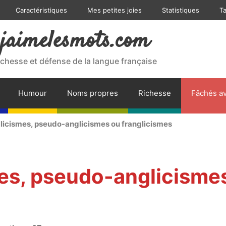
Caractéristiques
Mes petites joies
Statistiques
T
jaimelesmots.com
ichesse et défense de la langue française
Humour
Noms propres
Richesse
Fâchés av
licismes, pseudo-anglicismes ou franglicismes
mes, pseudo-anglicisme