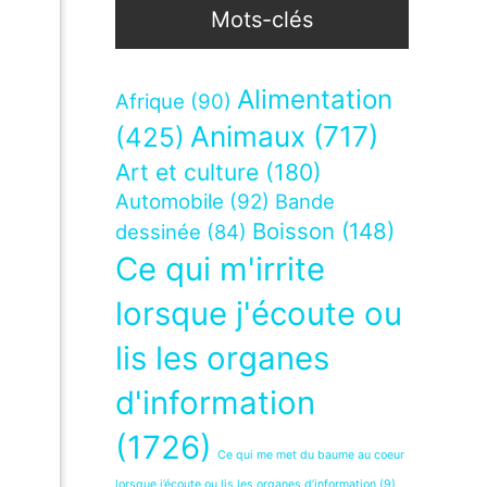
Mots-clés
Alimentation
Afrique
(90)
Animaux
(717)
(425)
Art et culture
(180)
Automobile
(92)
Bande
Boisson
(148)
dessinée
(84)
Ce qui m'irrite
lorsque j'écoute ou
lis les organes
d'information
(1726)
Ce qui me met du baume au coeur
lorsque j’écoute ou lis les organes d’information
(9)