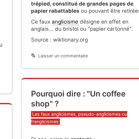
trépied, constitué de grandes pages de
papier rabattables
ou pouvant être retirée
Ce faux
anglicisme
désigne en effet en
anglais... du bristol ou "papier cartonné".
Source : wiktionary.org
u
Laisser un commentaire
Pourquoi dire : "Un coffee
shop" ?
Catégories
Les faux anglicismes, pseudo-anglicismes ou
franglicismes