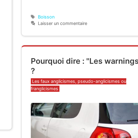
s
Étiquettes
Boisson
Laisser un commentaire
Pourquoi dire : "Les warning
?
Catégories
Les faux anglicismes, pseudo-anglicismes ou
franglicismes