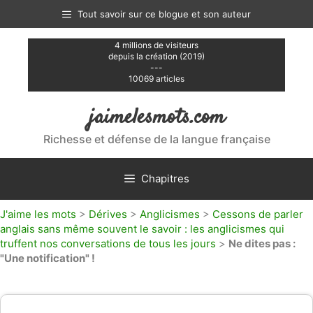
Aller
Tout savoir sur ce blogue et son auteur
au
contenu
4 millions de visiteurs
depuis la création (2019)
---
10069 articles
jaimelesmots.com
Richesse et défense de la langue française
Chapitres
J'aime les mots
>
Dérives
>
Anglicismes
>
Cessons de parler
anglais sans même souvent le savoir : les anglicismes qui
truffent nos conversations de tous les jours
>
Ne dites pas :
"Une notification" !