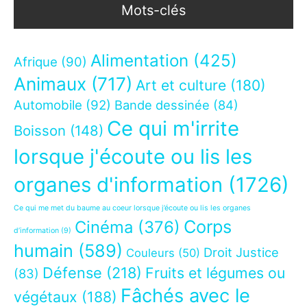
Mots-clés
Alimentation
(425)
Afrique
(90)
Animaux
(717)
Art et culture
(180)
Automobile
(92)
Bande dessinée
(84)
Ce qui m'irrite
Boisson
(148)
lorsque j'écoute ou lis les
organes d'information
(1726)
Ce qui me met du baume au coeur lorsque j’écoute ou lis les organes
Corps
Cinéma
(376)
d’information
(9)
humain
(589)
Droit Justice
Couleurs
(50)
Défense
(218)
Fruits et légumes ou
(83)
Fâchés avec le
végétaux
(188)