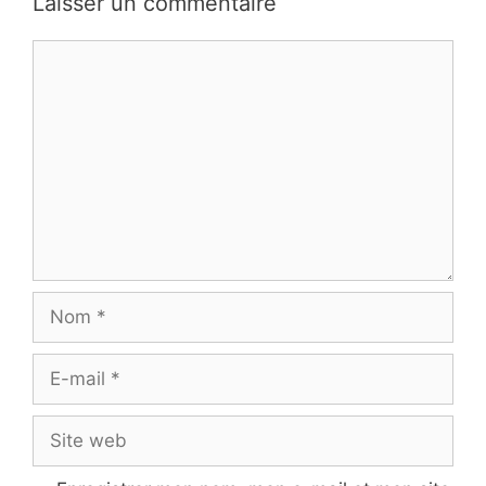
Laisser un commentaire
Commentaire
Nom
E-
mail
Site
web