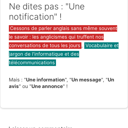
Ne dites pas : "Une
notification" !
Catégories
Cessons de parler anglais sans même souvent
le savoir : les anglicismes qui truffent nos
conversations de tous les jours
,
Vocabulaire et
jargon de l'informatique et des
télécommunications
Mais : "
Une information
", "
Un message
", "
Un
avis
" ou "
Une annonce
" !