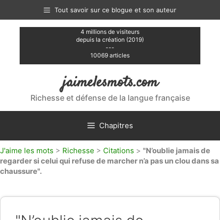
Aller
Tout savoir sur ce blogue et son auteur
au
contenu
4 millions de visiteurs
depuis la création (2019)
---
10069 articles
jaimelesmots.com
Richesse et défense de la langue française
Chapitres
J'aime les mots
>
Richesse
>
Citations
>
"N’oublie jamais de
regarder si celui qui refuse de marcher n’a pas un clou dans sa
chaussure".