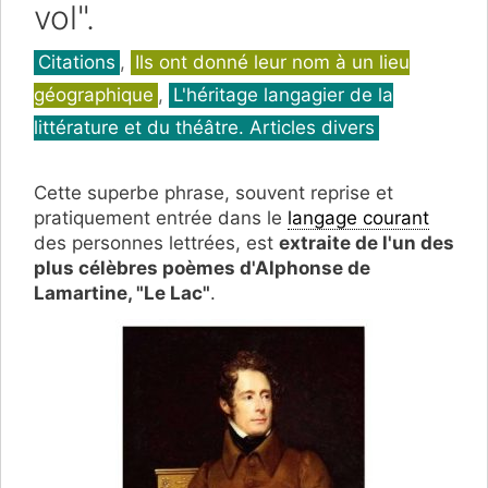
vol".
Catégories
Citations
,
Ils ont donné leur nom à un lieu
géographique
,
L'héritage langagier de la
littérature et du théâtre. Articles divers
Cette superbe phrase, souvent reprise et
pratiquement entrée dans le
langage courant
des personnes lettrées, est
extraite de l'un des
plus célèbres poèmes d'Alphonse de
Lamartine, "Le Lac"
.