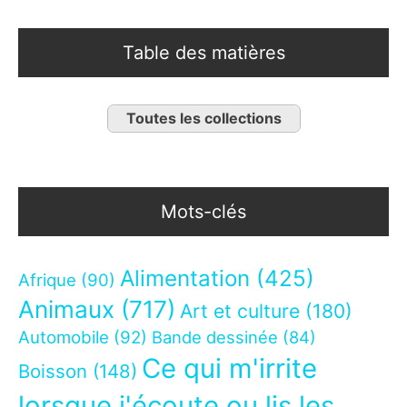
Table des matières
Toutes les collections
Mots-clés
Alimentation
(425)
Afrique
(90)
Animaux
(717)
Art et culture
(180)
Automobile
(92)
Bande dessinée
(84)
Ce qui m'irrite
Boisson
(148)
lorsque j'écoute ou lis les