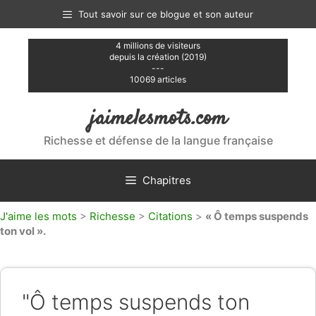
Aller
Tout savoir sur ce blogue et son auteur
au
contenu
4 millions de visiteurs
depuis la création (2019)
---
10069 articles
jaimelesmots.com
Richesse et défense de la langue française
Chapitres
J'aime les mots
>
Richesse
>
Citations
>
« Ô temps suspends
ton vol ».
"Ô temps suspends ton