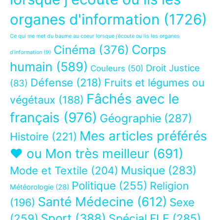
organes d'information
(1726)
Ce qui me met du baume au coeur lorsque j’écoute ou lis les organes
Corps
Cinéma
(376)
d’information
(9)
humain
(589)
Droit Justice
Couleurs
(50)
Défense
(218)
Fruits et légumes ou
(83)
Fâchés avec le
végétaux
(188)
français
(976)
Géographie
(287)
Mes articles préférés
Histoire
(221)
❤ ou Mon très meilleur
(691)
Musique
(283)
Mode et Textile
(204)
Politique
(255)
Religion
Météorologie
(28)
Santé Médecine
(612)
Sexe
(196)
Sport
(388)
(259)
Spécial FLE
(285)