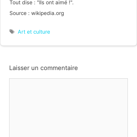
Tout dise : "Ils ont aimé !".
Source : wikipedia.org
Étiquettes
Art et culture
Laisser un commentaire
Commentaire