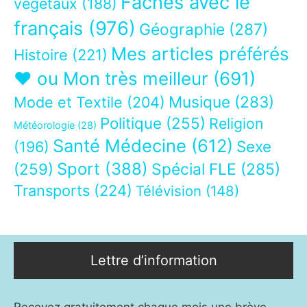
Fâchés avec le
végétaux
(188)
français
(976)
Géographie
(287)
Mes articles préférés
Histoire
(221)
❤ ou Mon très meilleur
(691)
Musique
(283)
Mode et Textile
(204)
Politique
(255)
Religion
Météorologie
(28)
Santé Médecine
(612)
Sexe
(196)
Sport
(388)
(259)
Spécial FLE
(285)
Transports
(224)
Télévision
(148)
Lettre d’information
Recevez gratuitement chaque mois une brève