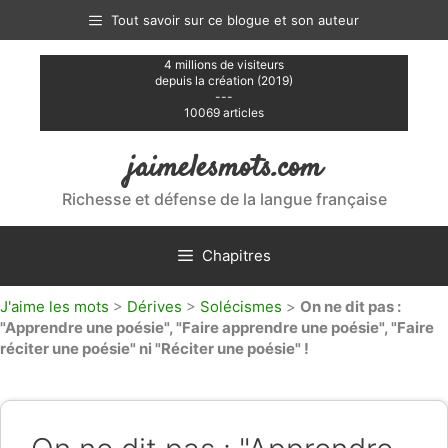
Aller
Tout savoir sur ce blogue et son auteur
au
contenu
4 millions de visiteurs
depuis la création (2019)
---
10069 articles
jaimelesmots.com
Richesse et défense de la langue française
Chapitres
J'aime les mots
>
Dérives
>
Solécismes
>
On ne dit pas :
"Apprendre une poésie", "Faire apprendre une poésie", "Faire
réciter une poésie" ni "Réciter une poésie" !