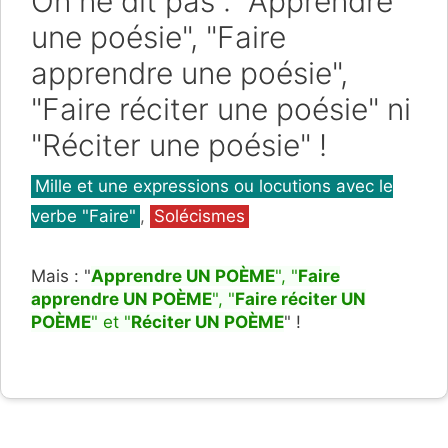
On ne dit pas : "Apprendre
une poésie", "Faire
apprendre une poésie",
"Faire réciter une poésie" ni
"Réciter une poésie" !
Catégories
Mille et une expressions ou locutions avec le
verbe "Faire"
,
Solécismes
Mais : "
Apprendre UN POÈME
", "
Faire
apprendre UN POÈME
", "
Faire réciter UN
POÈME
" et "
Réciter UN POÈME
" !