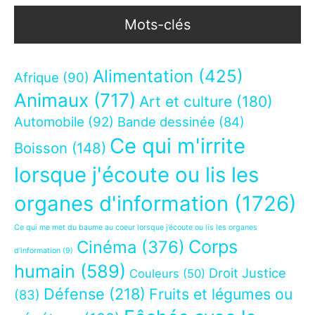
Mots-clés
Alimentation
(425)
Afrique
(90)
Animaux
(717)
Art et culture
(180)
Automobile
(92)
Bande dessinée
(84)
Ce qui m'irrite
Boisson
(148)
lorsque j'écoute ou lis les
organes d'information
(1726)
Ce qui me met du baume au coeur lorsque j’écoute ou lis les organes
Corps
Cinéma
(376)
d’information
(9)
humain
(589)
Droit Justice
Couleurs
(50)
Défense
(218)
Fruits et légumes ou
(83)