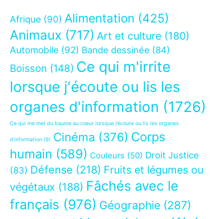
Alimentation
(425)
Afrique
(90)
Animaux
(717)
Art et culture
(180)
Automobile
(92)
Bande dessinée
(84)
Ce qui m'irrite
Boisson
(148)
lorsque j'écoute ou lis les
organes d'information
(1726)
Ce qui me met du baume au coeur lorsque j’écoute ou lis les organes
Corps
Cinéma
(376)
d’information
(9)
humain
(589)
Droit Justice
Couleurs
(50)
Défense
(218)
Fruits et légumes ou
(83)
Fâchés avec le
végétaux
(188)
français
(976)
Géographie
(287)