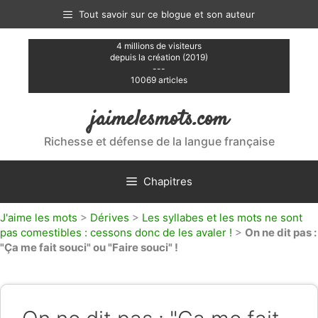
Aller
Tout savoir sur ce blogue et son auteur
au
contenu
4 millions de visiteurs
depuis la création (2019)
---
10069 articles
jaimelesmots.com
Richesse et défense de la langue française
Chapitres
J'aime les mots
>
Dérives
>
Les syllabes et les mots ne sont
pas comestibles : cessons donc de les avaler !
>
On ne dit pas :
"Ça me fait souci" ou "Faire souci" !