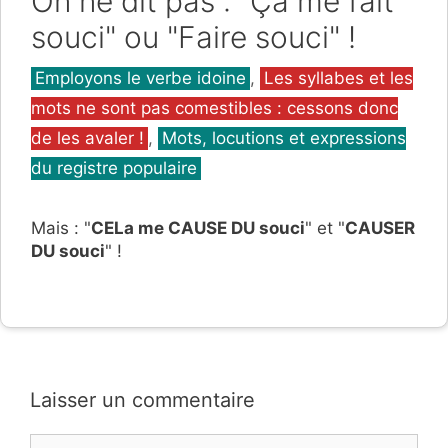
On ne dit pas : "Ça me fait
souci" ou "Faire souci" !
Catégories
Employons le verbe idoine
,
Les syllabes et les
mots ne sont pas comestibles : cessons donc
de les avaler !
,
Mots, locutions et expressions
du registre populaire
Mais : "
CELa me CAUSE DU souci
" et "
CAUSER
DU souci
" !
Laisser un commentaire
Commentaire