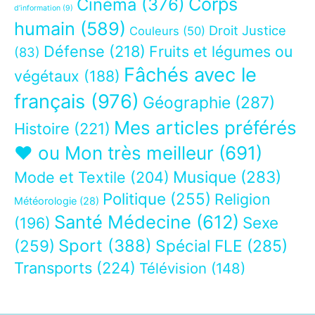
Corps
Cinéma
(376)
d’information
(9)
humain
(589)
Droit Justice
Couleurs
(50)
Défense
(218)
Fruits et légumes ou
(83)
Fâchés avec le
végétaux
(188)
français
(976)
Géographie
(287)
Mes articles préférés
Histoire
(221)
❤ ou Mon très meilleur
(691)
Musique
(283)
Mode et Textile
(204)
Politique
(255)
Religion
Météorologie
(28)
Santé Médecine
(612)
Sexe
(196)
Sport
(388)
(259)
Spécial FLE
(285)
Transports
(224)
Télévision
(148)