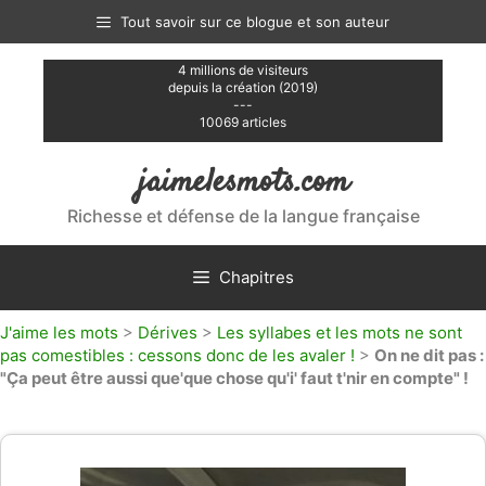
Aller
Tout savoir sur ce blogue et son auteur
au
contenu
4 millions de visiteurs
depuis la création (2019)
---
10069 articles
jaimelesmots.com
Richesse et défense de la langue française
Chapitres
J'aime les mots
>
Dérives
>
Les syllabes et les mots ne sont
pas comestibles : cessons donc de les avaler !
>
On ne dit pas :
"Ça peut être aussi que'que chose qu'i' faut t'nir en compte" !