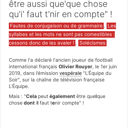
être aussi que'que chose
qu'i' faut t'nir en compte" !
Catégories
Fautes de conjugaison ou de grammaire
,
Les
syllabes et les mots ne sont pas comestibles :
cessons donc de les avaler !
,
Solécismes
Comme l'a déclaré l'ancien joueur de football
international français
Olivier Rouyer
, le 1er juin
2019, dans l’émission
vespérale
"L’Équipe du
Soir", sur la chaîne de télévision française
L’Équipe.
Mais : "
Cela
peut
également
être que
l
que
chose
dont
i
l
faut t
e
nir compte" !