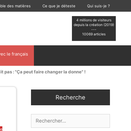
able des matières
Ce que je déteste
Qui suis-je ?
4 millions de visiteurs
depuis la création (2019)
---
10069 articles
ec le français
it pas : "Ça peut faire changer la donne" !
Recherche
Rechercher :
be