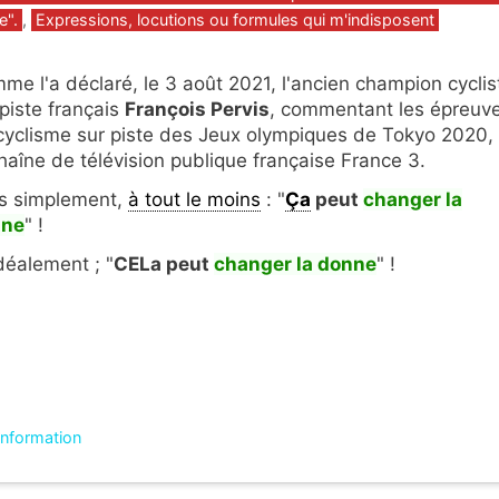
e".
,
Expressions, locutions ou formules qui m'indisposent
me l'a déclaré, le 3 août 2021, l'ancien champion cyclis
 piste français
François Pervis
, commentant les épreuv
cyclisme sur piste des Jeux olympiques de Tokyo 2020, 
chaîne de télévision publique française France 3.
s simplement,
à tout le moins
: "
Ça
peut
changer la
nne
" !
idéalement ; "
CELa peut
changer la donne
" !
'information