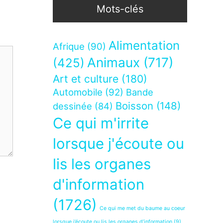
Mots-clés
Alimentation
Afrique
(90)
Animaux
(717)
(425)
Art et culture
(180)
Automobile
(92)
Bande
Boisson
(148)
dessinée
(84)
Ce qui m'irrite
lorsque j'écoute ou
lis les organes
d'information
(1726)
Ce qui me met du baume au coeur
lorsque j’écoute ou lis les organes d’information
(9)