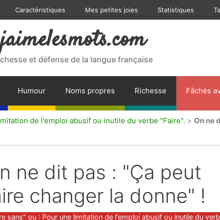
Caractéristiques
Mes petites joies
Statistiques
T
jaimelesmots.com
ichesse et défense de la langue française
Humour
Noms propres
Richesse
Fâchés av
mitation de l'emploi abusif ou inutile du verbe "Faire".
>
On ne d
n ne dit pas : "Ça peut
aire changer la donne" !
gories
re sans" ou : Pour une limitation de l'emploi abusif ou inutile du ver