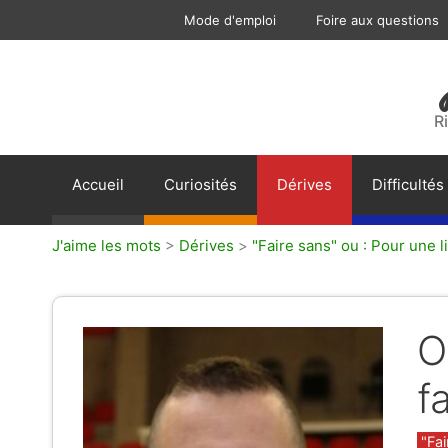
Aller
Mode d'emploi
Foire aux questions
au
contenu
R
Accueil
Curiosités
Dérives
Difficultés
J'aime les mots
>
Dérives
>
"Faire sans" ou : Pour une li
O
f
Caté
"Fai