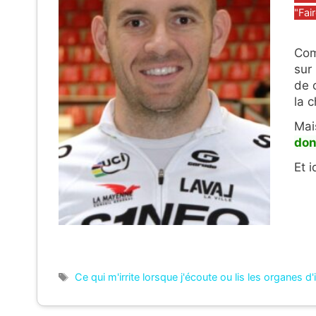
"Fair
Com
sur
de 
la 
Mai
do
Et 
Étiquettes
Ce qui m'irrite lorsque j'écoute ou lis les organes d