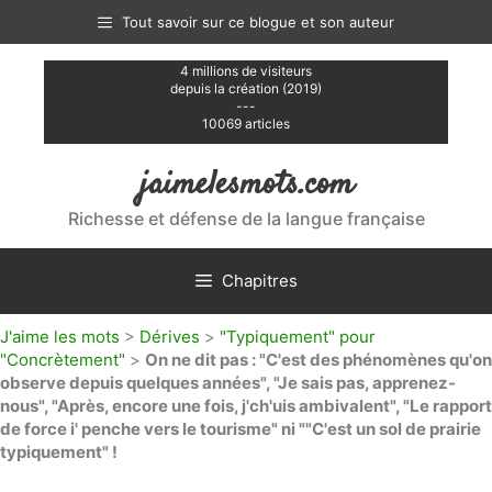
Aller
Tout savoir sur ce blogue et son auteur
au
contenu
4 millions de visiteurs
depuis la création (2019)
---
10069 articles
jaimelesmots.com
Richesse et défense de la langue française
Chapitres
J'aime les mots
>
Dérives
>
"Typiquement" pour
"Concrètement"
>
On ne dit pas : "C'est des phénomènes qu'on
observe depuis quelques années", "Je sais pas, apprenez-
nous", "Après, encore une fois, j'ch'uis ambivalent", "Le rapport
de force i' penche vers le tourisme" ni ""C'est un sol de prairie
typiquement" !