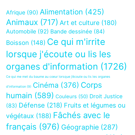
Alimentation
(425)
Afrique
(90)
Animaux
(717)
Art et culture
(180)
Automobile
(92)
Bande dessinée
(84)
Ce qui m'irrite
Boisson
(148)
lorsque j'écoute ou lis les
organes d'information
(1726)
Ce qui me met du baume au coeur lorsque j’écoute ou lis les organes
Corps
Cinéma
(376)
d’information
(9)
humain
(589)
Droit Justice
Couleurs
(50)
Défense
(218)
Fruits et légumes ou
(83)
Fâchés avec le
végétaux
(188)
français
(976)
Géographie
(287)