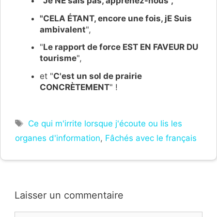
"
Je NE sais pas, apprenez-nous",
"CELA ÉTANT, encore une fois, jE Suis
ambivalent
",
"
Le rapport de force EST EN FAVEUR DU
tourisme
",
et "
C'est un sol de prairie
CONCRÈTEMENT
" !
Étiquettes
Ce qui m'irrite lorsque j'écoute ou lis les
organes d'information
,
Fâchés avec le français
Laisser un commentaire
Commentaire