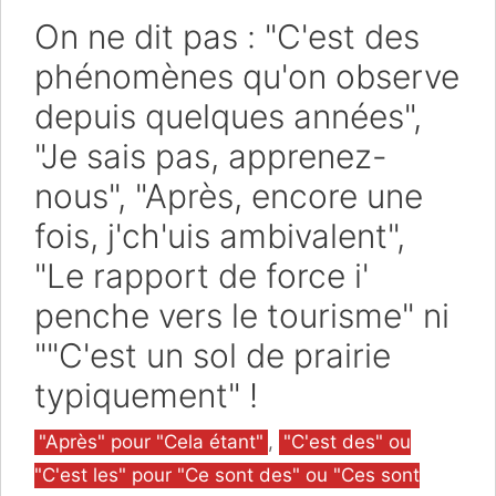
On ne dit pas : "C'est des
phénomènes qu'on observe
depuis quelques années",
"Je sais pas, apprenez-
nous", "Après, encore une
fois, j'ch'uis ambivalent",
"Le rapport de force i'
penche vers le tourisme" ni
""C'est un sol de prairie
typiquement" !
Catégories
"Après" pour "Cela étant"
,
"C'est des" ou
"C'est les" pour "Ce sont des" ou "Ces sont