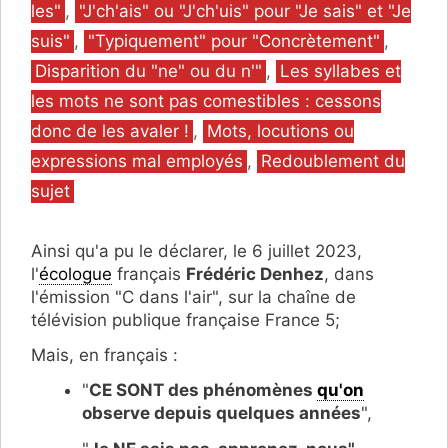
les"
,
"J'ch'ais" ou "J'ch'uis" pour "Je sais" et "Je
suis"
,
"Typiquement" pour "Concrètement"
,
Disparition du "ne" ou du n'"
,
Les syllabes et
les mots ne sont pas comestibles : cessons
donc de les avaler !
,
Mots, locutions ou
expressions mal employés
,
Redoublement du
sujet
Ainsi qu'a pu le déclarer, le 6 juillet 2023,
l'
écologue
français
Frédéric Denhez
, dans
l'émission "C dans l'air", sur la chaîne de
télévision publique française France 5;
Mais, en français :
"
CE SONT des phénomènes
qu'on
observe depuis quelques années
",