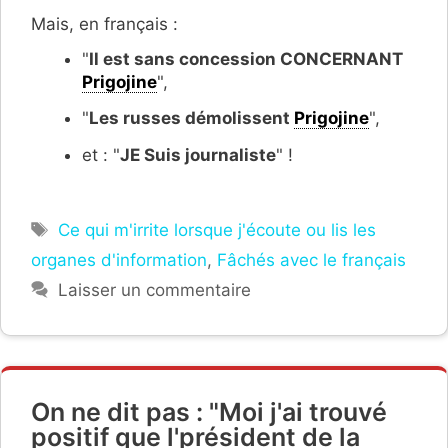
Mais, en français :
"
Il est sans concession CONCERNANT
Prigojine
",
"
Les russes démolissent
Prigojine
",
et : "
JE Suis journaliste
" !
Étiquettes
Ce qui m'irrite lorsque j'écoute ou lis les
organes d'information
,
Fâchés avec le français
Laisser un commentaire
On ne dit pas : "Moi j'ai trouvé
positif que l'président de la