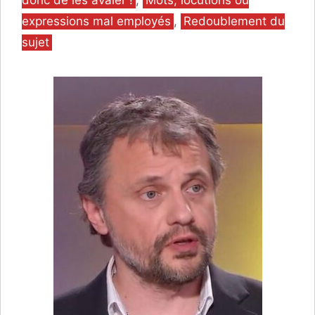
donc de les avaler !
,
Mots, locutions ou
expressions mal employés
,
Redoublement du
sujet