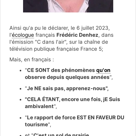
Ainsi qu'a pu le déclarer, le 6 juillet 2023,
l'
écologue
français
Frédéric Denhez
, dans
l'émission "C dans l'air", sur la chaîne de
télévision publique française France 5;
Mais, en français :
"
CE SONT des phénomènes
qu'on
observe depuis quelques années
",
"
Je NE sais pas, apprenez-nous",
"CELA ÉTANT, encore une fois, jE Suis
ambivalent
",
"
Le rapport de force EST EN FAVEUR DU
tourisme
",
et "
C'est un sol de prairie