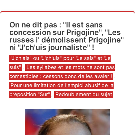
On ne dit pas : "Il est sans
concession sur Prigojine", "Les
russes i' démolissent Prigojine"
ni "J'ch'uis journaliste" !
Catégories
"J'ch'ais" ou "J'ch'uis" pour "Je sais" et "Je
suis"
,
Les syllabes et les mots ne sont pas
comestibles : cessons donc de les avaler !
,
Pour une limitation de l'emploi abusif de la
préposition "Sur"
,
Redoublement du sujet