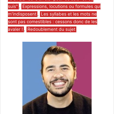
suis"
,
Expressions, locutions ou formules qui
m'indisposent
,
Les syllabes et les mots ne
sont pas comestibles : cessons donc de les
avaler !
,
Redoublement du sujet