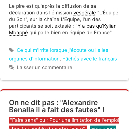
Le pire est qu'après la diffusion de sa
déclaration dans l'émission
vespérale
"L'Équipe
du Soir", sur la chaîne L'Équipe, l'un des
participants se soit extasié : "
Y a pas qu'Kylian
Mbappé
qui parle bien en équipe de France".
Étiquettes
Ce qui m'irrite lorsque j'écoute ou lis les
organes d'information
,
Fâchés avec le français
Laisser un commentaire
On ne dit pas : "Alexandre
Benalla il a fait des fautes" !
Catégories
"Faire sans" ou : Pour une limitation de l'emploi
abusif ou inutile du verbe "Faire".
,
Employons