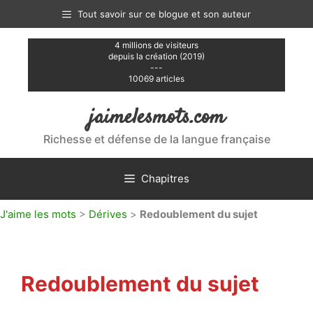
Aller
Tout savoir sur ce blogue et son auteur
au
contenu
4 millions de visiteurs
depuis la création (2019)
---
10069 articles
jaimelesmots.com
Richesse et défense de la langue française
Chapitres
J'aime les mots
>
Dérives
>
Redoublement du sujet
Redoublement du sujet