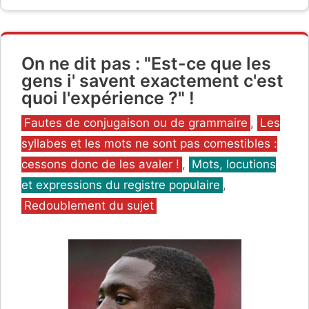
On ne dit pas : "Est-ce que les
gens i' savent exactement c'est
quoi l'expérience ?" !
Catégories
Fautes de conjugaison ou de grammaire
,
Les
syllabes et les mots ne sont pas comestibles :
cessons donc de les avaler !
,
Mots, locutions
et expressions du registre populaire
,
Redoublement du sujet