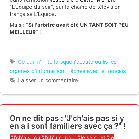
"L’Équipe du soir", sur la chaîne de télévision
française L’Équipe.
Mais : "
Si l'arbitre avait été UN TANT SOIT PEU
MEILLEUR
" !
Étiquettes
Ce qui m'irrite lorsque j'écoute ou lis les
organes d'information
,
Fâchés avec le français
Laisser un commentaire
On ne dit pas : "J'ch'ais pas si y
en a i sont familiers avec ça ?" !
Catégories
"J'ch'ais" ou "J'ch'uis" pour "Je sais" et "Je