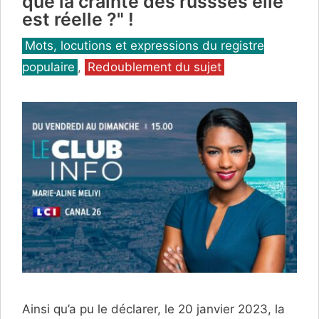
que la crainte des russses elle
est réelle ?" !
Catégories
Mots, locutions et expressions du registre
populaire
,
Redoublement du sujet
Ainsi qu’a pu le déclarer, le 20 janvier 2023, la