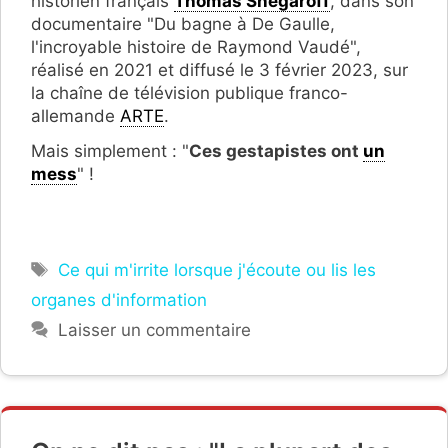
historien français
Thomas Snégaroff
, dans son
documentaire "Du bagne à De Gaulle,
l'incroyable histoire de Raymond Vaudé",
réalisé en 2021 et diffusé le 3 février 2023, sur
la chaîne de télévision publique franco-
allemande
ARTE
.
Mais simplement : "
Ces gestapistes ont
un
mess
" !
Étiquettes
Ce qui m'irrite lorsque j'écoute ou lis les
organes d'information
Laisser un commentaire