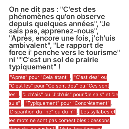
On ne dit pas : "C'est des
phénomènes qu'on observe
depuis quelques années", "Je
sais pas, apprenez-nous",
"Après, encore une fois, j'ch'uis
ambivalent", "Le rapport de
force i' penche vers le tourisme"
ni ""C'est un sol de prairie
typiquement" !
Catégories
"Après" pour "Cela étant"
,
"C'est des" ou
"C'est les" pour "Ce sont des" ou "Ces sont
les"
,
"J'ch'ais" ou "J'ch'uis" pour "Je sais" et "Je
suis"
,
"Typiquement" pour "Concrètement"
,
Disparition du "ne" ou du n'"
,
Les syllabes et
les mots ne sont pas comestibles : cessons