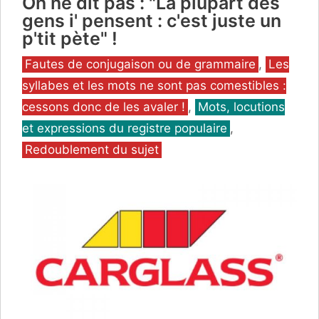
On ne dit pas : "La plupart des
gens i' pensent : c'est juste un
p'tit pète" !
Catégories
Fautes de conjugaison ou de grammaire
,
Les
syllabes et les mots ne sont pas comestibles :
cessons donc de les avaler !
,
Mots, locutions
et expressions du registre populaire
,
Redoublement du sujet