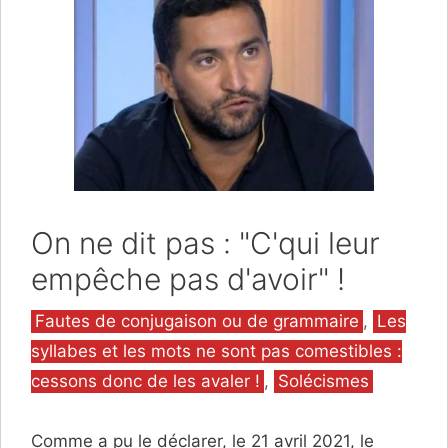
On ne dit pas : "C'qui leur
empêche pas d'avoir" !
Catégories
Fautes de conjugaison ou de grammaire
,
Les
syllabes et les mots ne sont pas comestibles :
cessons donc de les avaler !
,
Solécismes
Comme a pu le déclarer, le 21 avril 2021, le