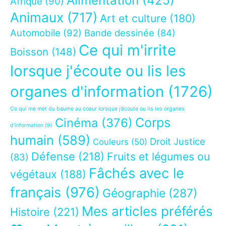
Alimentation
(425)
Afrique
(90)
Animaux
(717)
Art et culture
(180)
Automobile
(92)
Bande dessinée
(84)
Ce qui m'irrite
Boisson
(148)
lorsque j'écoute ou lis les
organes d'information
(1726)
Ce qui me met du baume au coeur lorsque j’écoute ou lis les organes
Corps
Cinéma
(376)
d’information
(9)
humain
(589)
Droit Justice
Couleurs
(50)
Défense
(218)
Fruits et légumes ou
(83)
Fâchés avec le
végétaux
(188)
français
(976)
Géographie
(287)
Mes articles préférés
Histoire
(221)