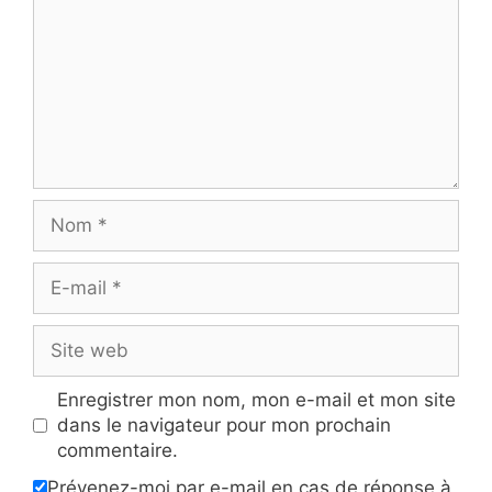
Nom
E-
mail
Site
web
Enregistrer mon nom, mon e-mail et mon site
dans le navigateur pour mon prochain
commentaire.
Prévenez-moi par e-mail en cas de réponse à