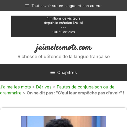
Aller
Tout savoir sur ce blogue et son auteur
au
contenu
4 millions de visiteurs
depuis la création (2019)
---
10069 articles
jaimelesmots.com
Richesse et défense de la langue française
Chapitres
J'aime les mots
>
Dérives
>
Fautes de conjugaison ou de
grammaire
>
On ne dit pas : "C'qui leur empêche pas d'avoir" !