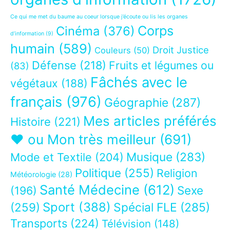
Ce qui me met du baume au coeur lorsque j’écoute ou lis les organes
Corps
Cinéma
(376)
d’information
(9)
humain
(589)
Droit Justice
Couleurs
(50)
Défense
(218)
Fruits et légumes ou
(83)
Fâchés avec le
végétaux
(188)
français
(976)
Géographie
(287)
Mes articles préférés
Histoire
(221)
❤ ou Mon très meilleur
(691)
Musique
(283)
Mode et Textile
(204)
Politique
(255)
Religion
Météorologie
(28)
Santé Médecine
(612)
Sexe
(196)
Sport
(388)
(259)
Spécial FLE
(285)
Transports
(224)
Télévision
(148)