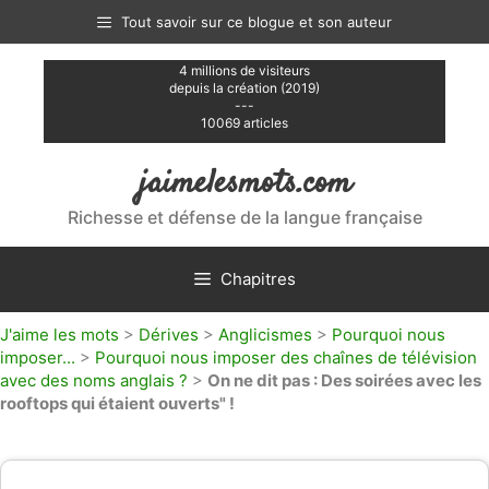
Aller
Tout savoir sur ce blogue et son auteur
au
contenu
4 millions de visiteurs
depuis la création (2019)
---
10069 articles
jaimelesmots.com
Richesse et défense de la langue française
Chapitres
J'aime les mots
>
Dérives
>
Anglicismes
>
Pourquoi nous
imposer...
>
Pourquoi nous imposer des chaînes de télévision
avec des noms anglais ?
>
On ne dit pas : Des soirées avec les
rooftops qui étaient ouverts" !