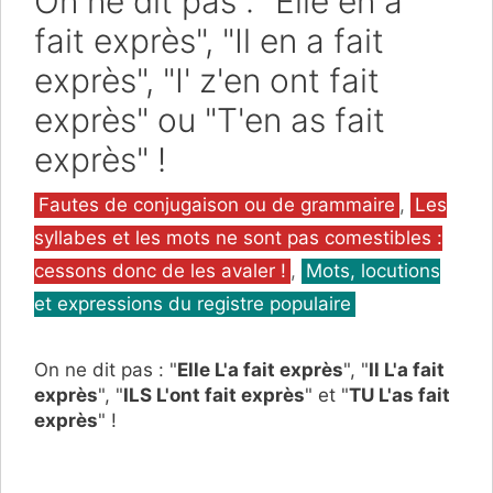
On ne dit pas : "Elle en a
fait exprès", "Il en a fait
exprès", "I' z'en ont fait
exprès" ou "T'en as fait
exprès" !
Catégories
Fautes de conjugaison ou de grammaire
,
Les
syllabes et les mots ne sont pas comestibles :
cessons donc de les avaler !
,
Mots, locutions
et expressions du registre populaire
On ne dit pas : "
Elle L'a fait exprès
", "
Il L'a fait
exprès
", "
ILS L'ont fait exprès
" et "
TU L'as fait
exprès
" !