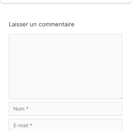
Laisser un commentaire
Commentaire
Nom
E-
mail