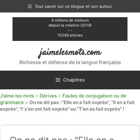
Aller
Tout savoir sur ce blogue et son auteur
au
contenu
4 millions de visiteurs
depuis la création (2019)
---
10069 articles
jaimelesmots.com
Richesse et défense de la langue française
Chapitres
J'aime les mots
>
Dérives
>
Fautes de conjugaison ou de
grammaire
>
On ne dit pas : "Elle en a fait exprès", "Il en a fait
exprès", "I' z'en ont fait exprès" ou "T'en as fait exprès" !