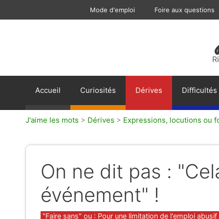
Aller
Mode d'emploi
Foire aux questions
au
contenu
R
Accueil
Curiosités
Dérives
Difficultés
J'aime les mots
>
Dérives
>
Expressions, locutions ou 
On ne dit pas : "Cel
événement" !
Catégories
"Faire sans" ou : Pour une limitation de l'emploi abusif 