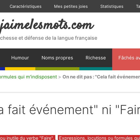
Caractéristiques
Mes petites joies
Statistiques
T
jaimelesmots.com
ichesse et défense de la langue française
Humour
Noms propres
Richesse
Fâchés av
formules qui m'indisposent
>
On ne dit pas : "Cela fait événemen
a fait événement" ni "Fai
ou inutile du verbe "Faire".
,
Expressions, locutions ou formules qu