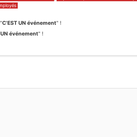
employés
"
C'EST UN événement
" !
 UN événement
" !