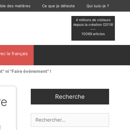
able des matières
Ce que je déteste
Qui suis-je ?
4 millions de visiteurs
depuis la création (2019)
---
10069 articles
ec le français
t" ni "Faire événement" !
Recherche
re
Rechercher :
i