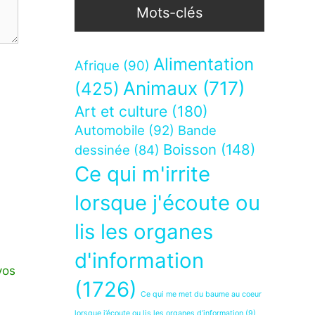
Mots-clés
Alimentation
Afrique
(90)
Animaux
(717)
(425)
Art et culture
(180)
Automobile
(92)
Bande
Boisson
(148)
dessinée
(84)
Ce qui m'irrite
lorsque j'écoute ou
lis les organes
d'information
vos
(1726)
Ce qui me met du baume au coeur
lorsque j’écoute ou lis les organes d’information
(9)