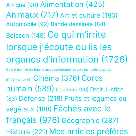
Alimentation
(425)
Afrique
(90)
Animaux
(717)
Art et culture
(180)
Automobile
(92)
Bande dessinée
(84)
Ce qui m'irrite
Boisson
(148)
lorsque j'écoute ou lis les
organes d'information
(1726)
Ce qui me met du baume au coeur lorsque j’écoute ou lis les organes
Corps
Cinéma
(376)
d’information
(9)
humain
(589)
Droit Justice
Couleurs
(50)
Défense
(218)
Fruits et légumes ou
(83)
Fâchés avec le
végétaux
(188)
français
(976)
Géographie
(287)
Mes articles préférés
Histoire
(221)