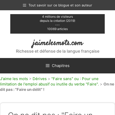
Aller
Tout savoir sur ce blogue et son auteur
au
contenu
4 millions de visiteurs
depuis la création (2019)
---
10069 articles
jaimelesmots.com
Richesse et défense de la langue française
Chapitres
J'aime les mots
>
Dérives
>
"Faire sans" ou : Pour une
limitation de l'emploi abusif ou inutile du verbe "Faire".
>
On ne
dit pas : "Faire un délit" !