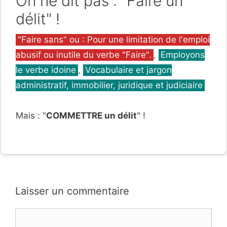
On ne dit pas : "Faire un
délit" !
Catégories
"Faire sans" ou : Pour une limitation de l'emploi
abusif ou inutile du verbe "Faire".
,
Employons
le verbe idoine
,
Vocabulaire et jargon
administratif, immobilier, juridique et judiciaire
Mais : "
COMMETTRE un délit
" !
Laisser un commentaire
Commentaire