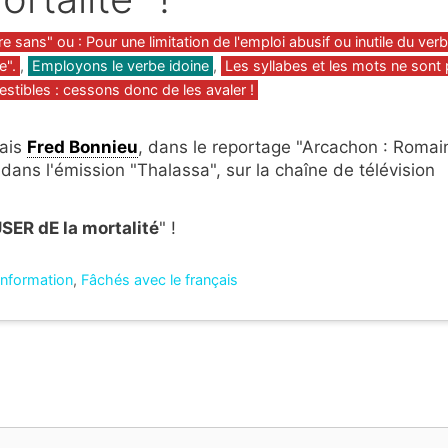
gories
re sans" ou : Pour une limitation de l'emploi abusif ou inutile du ver
e".
,
Employons le verbe idoine
,
Les syllabes et les mots ne sont
stibles : cessons donc de les avaler !
çais
Fred Bonnieu
, dans le reportage "Arcachon : Romai
 dans l'émission "Thalassa", sur la chaîne de télévision
SER dE la mortalité
" !
'information
,
Fâchés avec le français