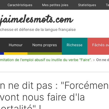
Caractéristiques
Mes petites joies
Statistiques
T
jaimelesmots.com
ichesse et défense de la langue française
Humour
Noms propres
Richesse
Fâchés av
mitation de l'emploi abusif ou inutile du verbe "Faire".
>
On ne d
n ne dit pas : "Forcémen
' vont nous faire d'la
ortalité" !