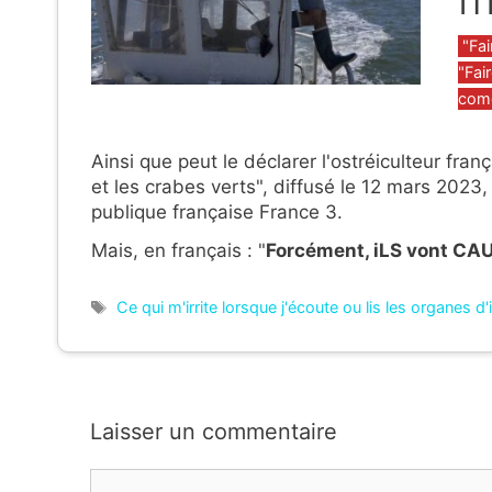
Caté
"Fai
"Fair
come
Ainsi que peut le déclarer l'ostréiculteur fran
et les crabes verts", diffusé le 12 mars 2023,
publique française France 3.
Mais, en français : "
Forcément, iLS vont CAU
Étiquettes
Ce qui m'irrite lorsque j'écoute ou lis les organes d
Laisser un commentaire
Commentaire