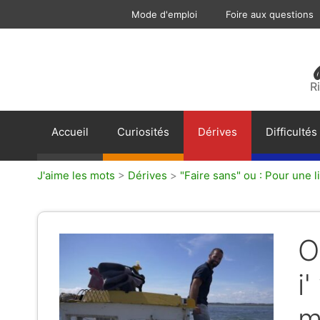
Aller
Mode d'emploi
Foire aux questions
au
contenu
R
Accueil
Curiosités
Dérives
Difficultés
J'aime les mots
>
Dérives
>
"Faire sans" ou : Pour une li
O
i
m