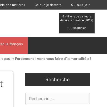
able des matières
Ce que je déteste
Qui suis-je ?
4 millions de visiteurs
depuis la création (2019)
---
10069 articles
ec le français
it pas : « Forcément i’ vont nous faire d’la mortalité » !
Recherche
t
Rechercher :