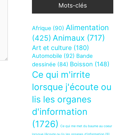
Mots-clés
Alimentation
Afrique
(90)
Animaux
(717)
(425)
Art et culture
(180)
Automobile
(92)
Bande
Boisson
(148)
dessinée
(84)
Ce qui m'irrite
lorsque j'écoute ou
lis les organes
d'information
(1726)
Ce qui me met du baume au coeur
lorsque j’écoute ou lis les organes d’information
(9)