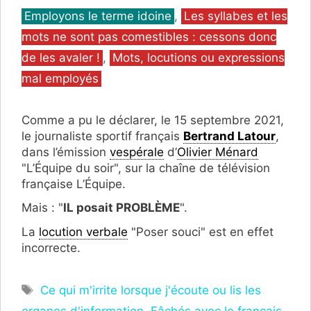
Catégories
Employons le terme idoine
,
Les syllabes et les
mots ne sont pas comestibles : cessons donc
de les avaler !
,
Mots, locutions ou expressions
mal employés
Comme a pu le déclarer, le 15 septembre 2021,
le journaliste sportif français
Bertrand Latour
,
dans l’émission
vespérale
d’
Olivier Ménard
"L’Équipe du soir", sur la chaîne de télévision
française L’Équipe.
Mais : "
IL posait PROBLÈME
".
La
locution verbale
"Poser souci" est en effet
incorrecte.
Étiquettes
Ce qui m'irrite lorsque j'écoute ou lis les