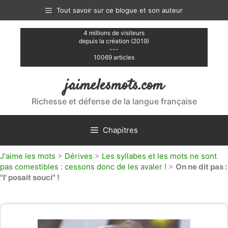
Aller
Tout savoir sur ce blogue et son auteur
au
contenu
4 millions de visiteurs
depuis la création (2019)
---
10069 articles
jaimelesmots.com
Richesse et défense de la langue française
Chapitres
J'aime les mots
>
Dérives
>
Les syllabes et les mots ne sont
pas comestibles : cessons donc de les avaler !
>
On ne dit pas :
"I' posait souci" !