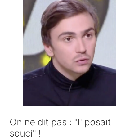
On ne dit pas : "I' posait
souci" !