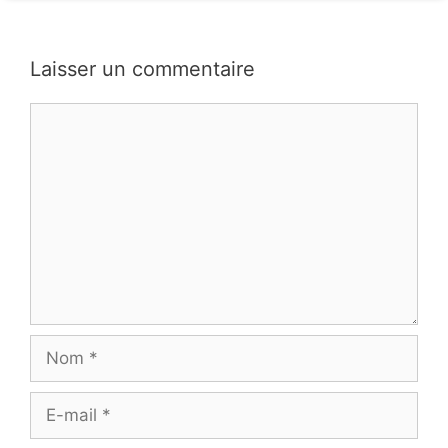
Laisser un commentaire
Commentaire
Nom
E-
mail