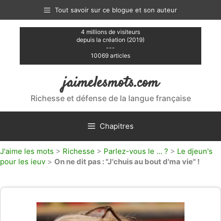
Aller
Tout savoir sur ce blogue et son auteur
au
contenu
4 millions de visiteurs
depuis la création (2019)
---
10069 articles
jaimelesmots.com
Richesse et défense de la langue française
Chapitres
J'aime les mots
>
Richesse
>
Parlez-vous le ... ?
>
Le djeun's
pour les ieuv
>
On ne dit pas : "J'chuis au bout d'ma vie" !