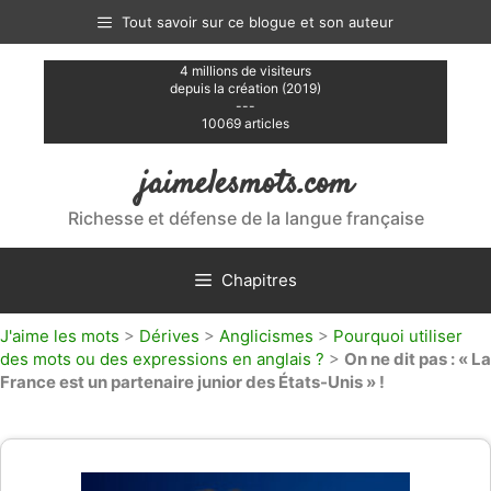
Aller
Tout savoir sur ce blogue et son auteur
au
contenu
4 millions de visiteurs
depuis la création (2019)
---
10069 articles
jaimelesmots.com
Richesse et défense de la langue française
Chapitres
J'aime les mots
>
Dérives
>
Anglicismes
>
Pourquoi utiliser
des mots ou des expressions en anglais ?
>
On ne dit pas : « La
France est un partenaire junior des États-Unis » !