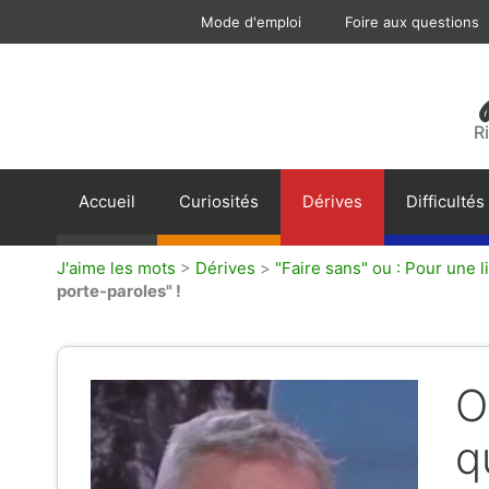
Aller
Mode d'emploi
Foire aux questions
au
contenu
R
Accueil
Curiosités
Dérives
Difficultés
J'aime les mots
>
Dérives
>
"Faire sans" ou : Pour une li
porte-paroles" !
O
q