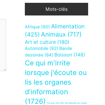
Mots-clés
Alimentation
Afrique
(90)
Animaux
(717)
(425)
Art et culture
(180)
Automobile
(92)
Bande
Boisson
(148)
dessinée
(84)
Ce qui m'irrite
lorsque j'écoute ou
lis les organes
d'information
(1726)
Ce qui me met du baume au coeur