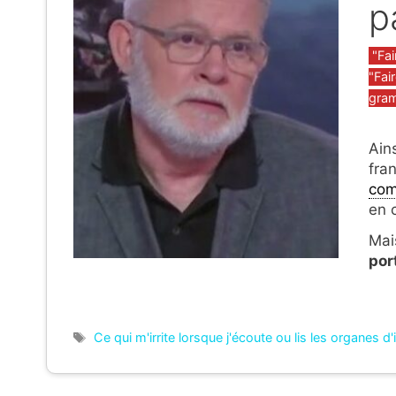
p
Caté
"Fai
"Fair
gra
Ains
fra
com
en 
Mais
por
Étiquettes
Ce qui m'irrite lorsque j'écoute ou lis les organes d