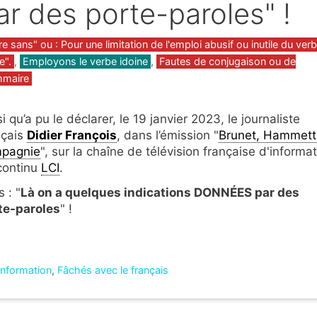
ar des porte-paroles" !
gories
re sans" ou : Pour une limitation de l'emploi abusif ou inutile du ver
e".
,
Employons le verbe idoine
,
Fautes de conjugaison ou de
mmaire
i qu’a pu le déclarer, le 19 janvier 2023, le journaliste
nçais
Didier François
, dans l’émission "
Brunet, Hammett
pagnie
", sur la chaîne de télévision française d'informa
continu
LCI
.
 : "
Là on a quelques indications DONNÉES par des
te-paroles
" !
'information
,
Fâchés avec le français