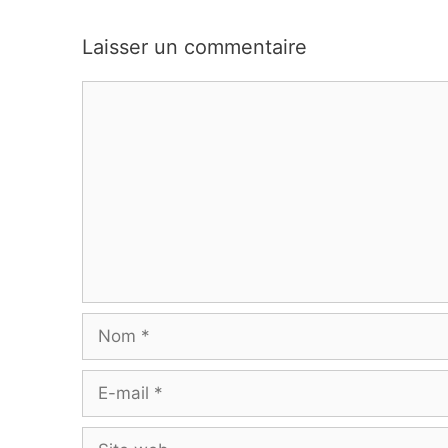
Laisser un commentaire
Commentaire
Nom
E-
mail
Site