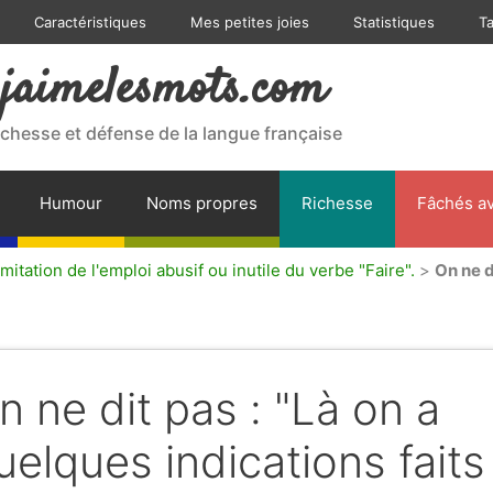
Caractéristiques
Mes petites joies
Statistiques
T
jaimelesmots.com
ichesse et défense de la langue française
Humour
Noms propres
Richesse
Fâchés av
mitation de l'emploi abusif ou inutile du verbe "Faire".
>
On ne d
n ne dit pas : "Là on a
uelques indications faits