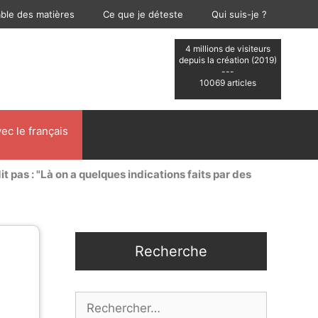
able des matières
Ce que je déteste
Qui suis-je ?
4 millions de visiteurs
depuis la création (2019)
---
10069 articles
ec le français
it pas : "Là on a quelques indications faits par des
Recherche
Rechercher :