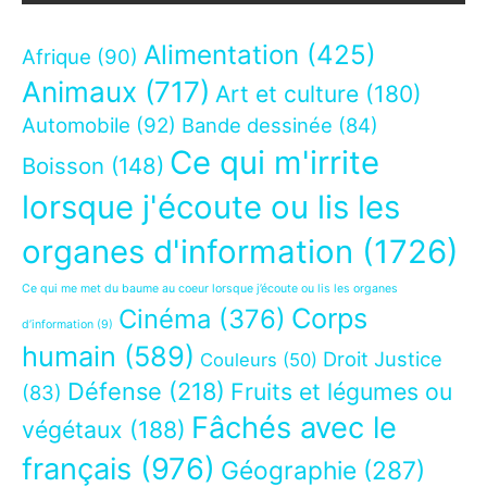
Alimentation
(425)
Afrique
(90)
Animaux
(717)
Art et culture
(180)
Automobile
(92)
Bande dessinée
(84)
Ce qui m'irrite
Boisson
(148)
lorsque j'écoute ou lis les
organes d'information
(1726)
Ce qui me met du baume au coeur lorsque j’écoute ou lis les organes
Corps
Cinéma
(376)
d’information
(9)
humain
(589)
Droit Justice
Couleurs
(50)
Défense
(218)
Fruits et légumes ou
(83)
Fâchés avec le
végétaux
(188)
français
(976)
Géographie
(287)