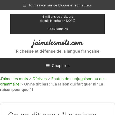
Aller
Tout savoir sur ce blogue et son auteur
au
contenu
4 millions de visiteurs
depuis la création (2019)
---
10069 articles
jaimelesmots.com
Richesse et défense de la langue française
Chapitres
J'aime les mots
>
Dérives
>
Fautes de conjugaison ou de
grammaire
>
On ne dit pas : "La raison qui fait que" ni "La
raison pour quoi" !