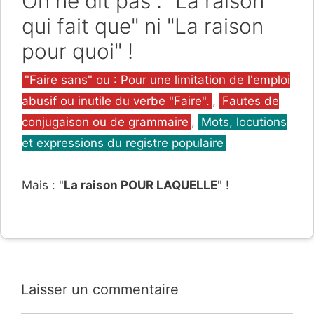
On ne dit pas : "La raison
qui fait que" ni "La raison
pour quoi" !
Catégories
"Faire sans" ou : Pour une limitation de l'emploi
abusif ou inutile du verbe "Faire".
,
Fautes de
conjugaison ou de grammaire
,
Mots, locutions
et expressions du registre populaire
Mais : "
La raison POUR LAQUELLE
" !
Laisser un commentaire