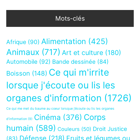
Mots-clés
Alimentation
(425)
Afrique
(90)
Animaux
(717)
Art et culture
(180)
Automobile
(92)
Bande dessinée
(84)
Ce qui m'irrite
Boisson
(148)
lorsque j'écoute ou lis les
organes d'information
(1726)
Ce qui me met du baume au coeur lorsque j’écoute ou lis les organes
Corps
Cinéma
(376)
d’information
(9)
humain
(589)
Droit Justice
Couleurs
(50)
Défense
(218)
Fruits et légumes ou
(83)