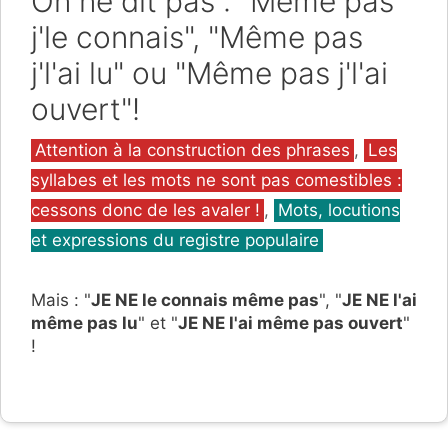
On ne dit pas : "Même pas
j'le connais", "Même pas
j'l'ai lu" ou "Même pas j'l'ai
ouvert"!
Catégories
Attention à la construction des phrases
,
Les
syllabes et les mots ne sont pas comestibles :
cessons donc de les avaler !
,
Mots, locutions
et expressions du registre populaire
Mais : "
JE NE le connais même pas
", "
JE NE l'ai
même pas lu
" et "
JE NE l'ai même pas ouvert
"
!