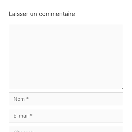
Laisser un commentaire
Commentaire
Nom
E-
mail
Site