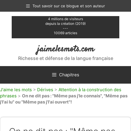
Aller
Tout savoir sur ce blogue et son auteur
au
contenu
4 millions de visiteurs
depuis la création (2019)
---
10069 articles
jaimelesmots.com
Richesse et défense de la langue française
Chapitres
J'aime les mots
>
Dérives
>
Attention à la construction des
phrases
>
On ne dit pas : "Même pas j'le connais", "Même pas
j'l'ai lu" ou "Même pas j'l'ai ouvert"!