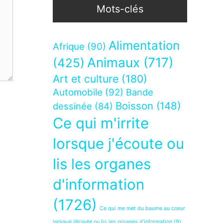
Mots-clés
Alimentation
Afrique
(90)
Animaux
(717)
(425)
Art et culture
(180)
Automobile
(92)
Bande
Boisson
(148)
dessinée
(84)
Ce qui m'irrite
lorsque j'écoute ou
lis les organes
d'information
(1726)
Ce qui me met du baume au coeur
lorsque j’écoute ou lis les organes d’information
(9)