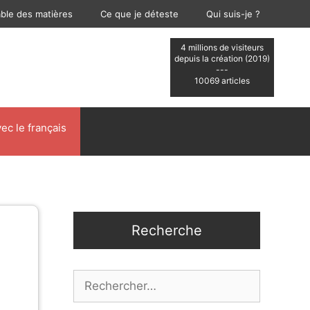
able des matières
Ce que je déteste
Qui suis-je ?
4 millions de visiteurs
depuis la création (2019)
---
10069 articles
ec le français
Recherche
Rechercher :