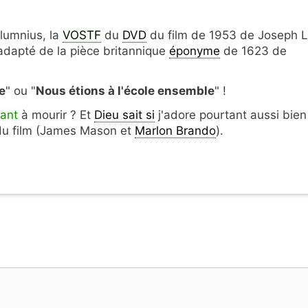
olumnius, la
VOSTF
du
DVD
du film de 1953 de Joseph L
 adapté de la pièce britannique
éponyme
de 1623 de
e
" ou "
Nous étions à l'école ensemble
" !
ant
à mourir ? Et
Dieu sait si
j'adore pourtant aussi bien
 du film (James Mason et
Marlon Brando
).