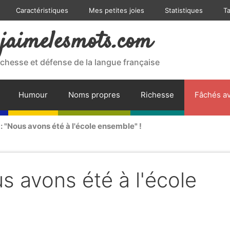
Caractéristiques
Mes petites joies
Statistiques
T
jaimelesmots.com
ichesse et défense de la langue française
Humour
Noms propres
Richesse
Fâchés av
 : "Nous avons été à l'école ensemble" !
s avons été à l'école