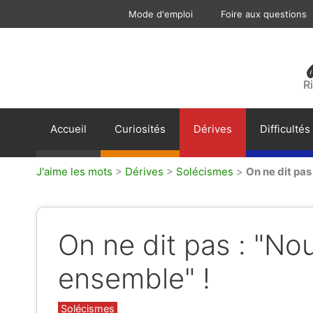
Aller
Mode d'emploi
Foire aux questions
au
contenu
R
Accueil
Curiosités
Dérives
Difficultés
J'aime les mots
>
Dérives
>
Solécismes
>
On ne dit pas
On ne dit pas : "Nou
ensemble" !
Catégories
Solécismes