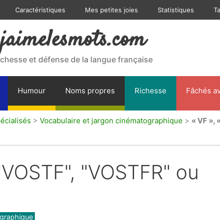
Caractéristiques
Mes petites joies
Statistiques
T
jaimelesmots.com
ichesse et défense de la langue française
Humour
Noms propres
Richesse
Fâchés av
écialisés
>
Vocabulaire et jargon cinématographique
>
« VF »,
, "VOSTF", "VOSTFR" ou
ographique