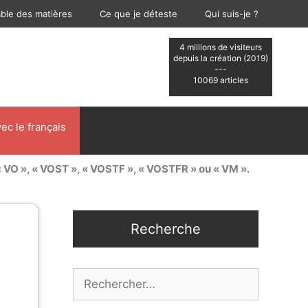
able des matières
Ce que je déteste
Qui suis-je ?
4 millions de visiteurs
depuis la création (2019)
---
10069 articles
ec le français
 « VO », « VOST », « VOSTF », « VOSTFR » ou « VM ».
Recherche
Rechercher :