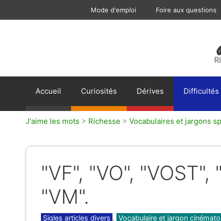
Aller
Mode d'emploi
Foire aux questions
au
contenu
R
Accueil
Curiosités
Dérives
Difficultés
J'aime les mots
>
Richesse
>
Vocabulaires et jargons sp
"VF", "VO", "VOST"
"VM".
Catégories
Sigles articles divers
,
Vocabulaire et jargon cinémat