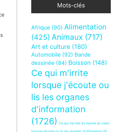
Mots-clés
ce
Alimentation
Afrique
(90)
is
Animaux
(717)
(425)
Art et culture
(180)
Automobile
(92)
Bande
Boisson
(148)
dessinée
(84)
Ce qui m'irrite
lorsque j'écoute ou
lis les organes
d'information
-
(1726)
Ce qui me met du baume au coeur
lorsque j’écoute ou lis les organes d’information
(9)