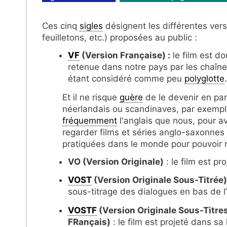
Ces cinq
sigles
désignent les différentes vers
feuilletons, etc.) proposées au public :
VF
(Version Française) :
le film est do
retenue dans notre pays par les chaînes
étant considéré comme peu
polyglotte
.
Et il ne risque
guère
de le devenir en part
néerlandais ou scandinaves, par exempl
fréquemment
l'anglais que nous, pour a
regarder films et séries anglo-saxonnes
pratiquées dans le monde pour pouvoir r
VO (Version Originale)
: le film est pr
VOST
(Version Originale Sous-Titrée)
sous-titrage des dialogues en bas de l
VOSTF
(Version Originale Sous-Titre
FRançais)
: le film est projeté dans sa