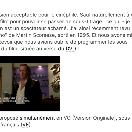
ion acceptable pour le cinéphile. Sauf naturellement à 
film pour pouvoir se passer de sous-titrage ; ce qui - je
 l'on est un spectateur acharné. J'ai ainsi récemment revu
ino" de Martin Scorsese, sorti en 1995. Et nous avons m
cevoir que nous avions oublié de programmer les sous-
e du film, située au verso du
DVD
!
t proposé
simultanément
en VO (Version Originale), sous
français (
VF
).