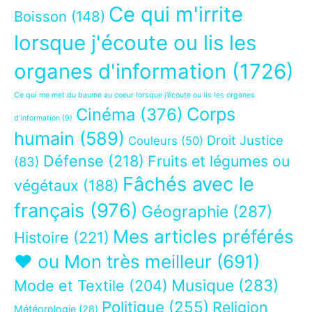
Ce qui m'irrite
Boisson
(148)
lorsque j'écoute ou lis les
organes d'information
(1726)
Ce qui me met du baume au coeur lorsque j’écoute ou lis les organes
Corps
Cinéma
(376)
d’information
(9)
humain
(589)
Droit Justice
Couleurs
(50)
Défense
(218)
Fruits et légumes ou
(83)
Fâchés avec le
végétaux
(188)
français
(976)
Géographie
(287)
Mes articles préférés
Histoire
(221)
❤ ou Mon très meilleur
(691)
Musique
(283)
Mode et Textile
(204)
Politique
(255)
Religion
Météorologie
(28)