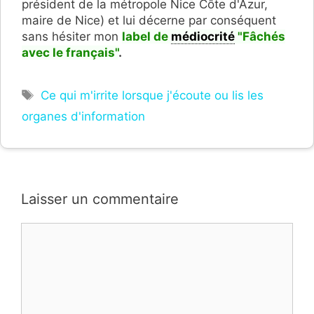
président de la métropole Nice Côte d'Azur,
maire de Nice) et lui décerne par conséquent
sans hésiter mon
label de
médiocrité
"F
â
chés
avec le français"
.
Étiquettes
Ce qui m'irrite lorsque j'écoute ou lis les
organes d'information
Laisser un commentaire
Commentaire