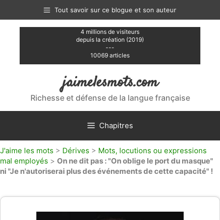
Aller
Tout savoir sur ce blogue et son auteur
au
contenu
4 millions de visiteurs
depuis la création (2019)
---
10069 articles
jaimelesmots.com
Richesse et défense de la langue française
Chapitres
J'aime les mots
>
Dérives
>
Mots, locutions ou expressions
mal employés
>
On ne dit pas : "On oblige le port du masque"
ni "Je n'autoriserai plus des événements de cette capacité" !