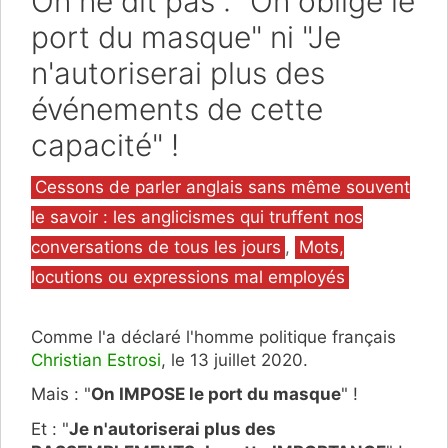
On ne dit pas : "On oblige le
port du masque" ni "Je
n'autoriserai plus des
événements de cette
capacité" !
Catégories
Cessons de parler anglais sans même souvent
le savoir : les anglicismes qui truffent nos
conversations de tous les jours
,
Mots,
locutions ou expressions mal employés
Comme l'a déclaré l'homme politique français
Christian Estrosi
, le 13 juillet 2020.
Mais : "
On IMPOSE le port du masque
" !
Et : "
Je n'autoriserai plus des