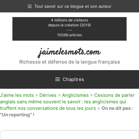
Aller
Tout savoir sur ce blogue et son auteur
au
contenu
4 millions de visiteurs
depuis la création (2019)
---
10069 articles
jaimelesmots.com
Richesse et défense de la langue française
Chapitres
J'aime les mots
>
Dérives
>
Anglicismes
>
Cessons de parler
anglais sans même souvent le savoir : les anglicismes qui
truffent nos conversations de tous les jours
>
On ne dit pas :
"Un reporting" !