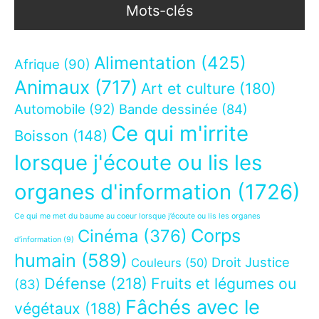
Mots-clés
Alimentation
(425)
Afrique
(90)
Animaux
(717)
Art et culture
(180)
Automobile
(92)
Bande dessinée
(84)
Ce qui m'irrite
Boisson
(148)
lorsque j'écoute ou lis les
organes d'information
(1726)
Ce qui me met du baume au coeur lorsque j’écoute ou lis les organes
Corps
Cinéma
(376)
d’information
(9)
humain
(589)
Droit Justice
Couleurs
(50)
Défense
(218)
Fruits et légumes ou
(83)
Fâchés avec le
végétaux
(188)