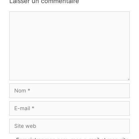
Laisser un commentaire
Commentaire
Nom
E-
mail
Site
web