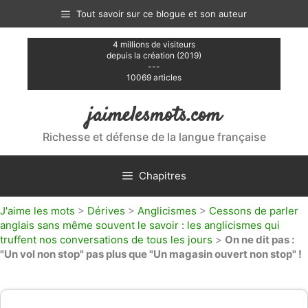
Aller
Tout savoir sur ce blogue et son auteur
au
contenu
4 millions de visiteurs
depuis la création (2019)
---
10069 articles
jaimelesmots.com
Richesse et défense de la langue française
Chapitres
J'aime les mots
>
Dérives
>
Anglicismes
>
Cessons de parler
anglais sans même souvent le savoir : les anglicismes qui
truffent nos conversations de tous les jours
>
On ne dit pas :
"Un vol non stop" pas plus que "Un magasin ouvert non stop" !