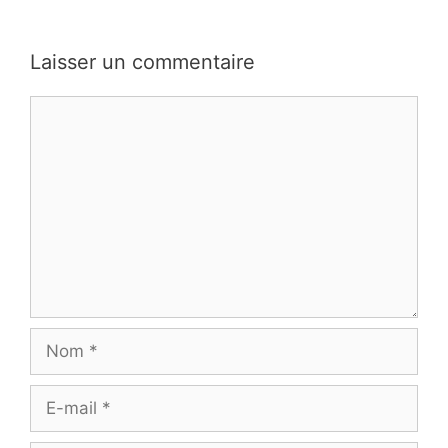
Laisser un commentaire
Commentaire
Nom
E-
mail