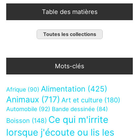
Table des matières
Toutes les collections
Mots-clés
Alimentation
(425)
Afrique
(90)
Animaux
(717)
Art et culture
(180)
Automobile
(92)
Bande dessinée
(84)
Ce qui m'irrite
Boisson
(148)
lorsque j'écoute ou lis les