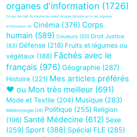
organes d'information
(1726)
Ce qui me met du baume au coeur lorsque j’écoute ou lis les organes
Corps
Cinéma
(376)
d’information
(9)
humain
(589)
Droit Justice
Couleurs
(50)
Défense
(218)
Fruits et légumes ou
(83)
Fâchés avec le
végétaux
(188)
français
(976)
Géographie
(287)
Mes articles préférés
Histoire
(221)
❤ ou Mon très meilleur
(691)
Musique
(283)
Mode et Textile
(204)
Politique
(255)
Religion
Météorologie
(28)
Santé Médecine
(612)
Sexe
(196)
Sport
(388)
(259)
Spécial FLE
(285)