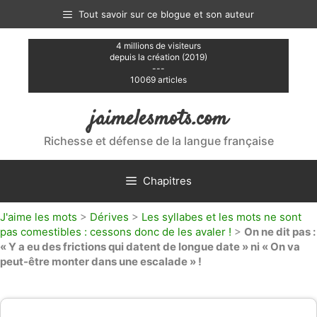
Aller
Tout savoir sur ce blogue et son auteur
au
contenu
4 millions de visiteurs
depuis la création (2019)
---
10069 articles
jaimelesmots.com
Richesse et défense de la langue française
Chapitres
J'aime les mots
>
Dérives
>
Les syllabes et les mots ne sont
pas comestibles : cessons donc de les avaler !
>
On ne dit pas :
« Y a eu des frictions qui datent de longue date » ni « On va
peut-être monter dans une escalade » !