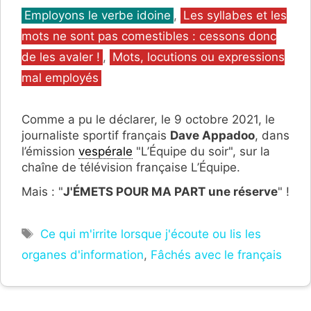
Catégories
Employons le verbe idoine
,
Les syllabes et les
mots ne sont pas comestibles : cessons donc
de les avaler !
,
Mots, locutions ou expressions
mal employés
Comme a pu le déclarer, le 9 octobre 2021, le
journaliste sportif français
Dave Appadoo
, dans
l’émission
vespérale
"L’Équipe du soir", sur la
chaîne de télévision française L’Équipe.
Mais : "
J'ÉMETS POUR MA PART une réserve
" !
Étiquettes
Ce qui m'irrite lorsque j'écoute ou lis les
organes d'information
,
Fâchés avec le français