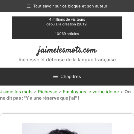
Aller
Tout savoir sur ce blogue et son auteur
au
contenu
4 millions de visiteurs
depuis la création (2019)
---
10069 articles
jaimelesmots.com
Richesse et défense de la langue française
Chapitres
J'aime les mots
>
Richesse
>
Employons le verbe idoine
>
On
ne dit pas : "Y a une réserve que j'ai" !