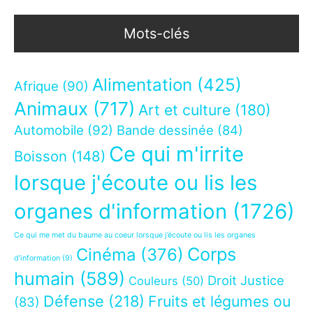
Mots-clés
Alimentation
(425)
Afrique
(90)
Animaux
(717)
Art et culture
(180)
Automobile
(92)
Bande dessinée
(84)
Ce qui m'irrite
Boisson
(148)
lorsque j'écoute ou lis les
organes d'information
(1726)
Ce qui me met du baume au coeur lorsque j’écoute ou lis les organes
Corps
Cinéma
(376)
d’information
(9)
humain
(589)
Droit Justice
Couleurs
(50)
Défense
(218)
Fruits et légumes ou
(83)