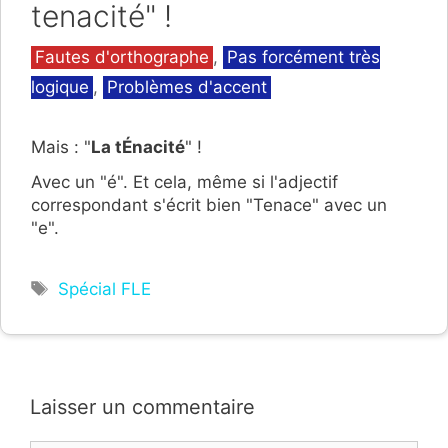
tenacité" !
Catégories
Fautes d'orthographe
,
Pas forcément très
logique
,
Problèmes d'accent
Mais : "
La tÉnacité
" !
Avec un "é". Et cela, même si l'adjectif
correspondant s'écrit bien "Tenace" avec un
"e".
Étiquettes
Spécial FLE
Laisser un commentaire