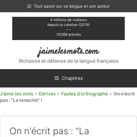
Aller
Tout savoir sur ce blogue et son auteur
au
contenu
4 millions de visiteurs
depuis la création (2019)
---
10069 articles
jaimelesmots.com
Richesse et défense de la langue française
Chapitres
J'aime les mots
>
Dérives
>
Fautes d'orthographe
>
On n'écrit
pas : "La tenacité" !
On n'écrit pas : "La