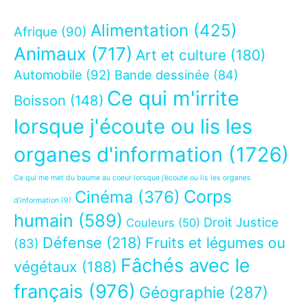
Alimentation
(425)
Afrique
(90)
Animaux
(717)
Art et culture
(180)
Automobile
(92)
Bande dessinée
(84)
Ce qui m'irrite
Boisson
(148)
lorsque j'écoute ou lis les
organes d'information
(1726)
Ce qui me met du baume au coeur lorsque j’écoute ou lis les organes
Corps
Cinéma
(376)
d’information
(9)
humain
(589)
Droit Justice
Couleurs
(50)
Défense
(218)
Fruits et légumes ou
(83)
Fâchés avec le
végétaux
(188)
français
(976)
Géographie
(287)