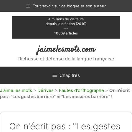
Aller
Tout savoir sur ce blogue et son auteur
au
contenu
4 millions de visiteurs
depuis la création (2019)
---
10069 articles
jaimelesmots.com
Richesse et défense de la langue française
Chapitres
J'aime les mots
>
Dérives
>
Fautes d'orthographe
>
On n'écrit
pas : "Les gestes barrière" ni "Les mesures barrière" !
On n'écrit pas : "Les gestes