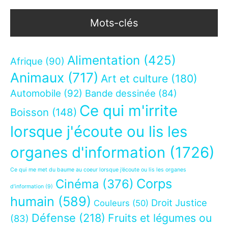
Mots-clés
Alimentation
(425)
Afrique
(90)
Animaux
(717)
Art et culture
(180)
Automobile
(92)
Bande dessinée
(84)
Ce qui m'irrite
Boisson
(148)
lorsque j'écoute ou lis les
organes d'information
(1726)
Ce qui me met du baume au coeur lorsque j’écoute ou lis les organes
Corps
Cinéma
(376)
d’information
(9)
humain
(589)
Droit Justice
Couleurs
(50)
Défense
(218)
Fruits et légumes ou
(83)