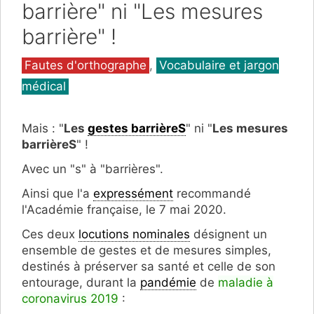
barrière" ni "Les mesures
barrière" !
Catégories
Fautes d'orthographe
,
Vocabulaire et jargon
médical
Mais : "
Les
gestes barrièreS
" ni "
Les mesures
barrièreS
" !
Avec un "s" à "barrières".
Ainsi que l'a
expressément
recommandé
l'Académie française, le 7 mai 2020.
Ces deux
locutions nominales
désignent un
ensemble de gestes et de mesures simples,
destinés à préserver sa santé et celle de son
entourage, durant la
pandémie
de
maladie à
coronavirus 2019
: