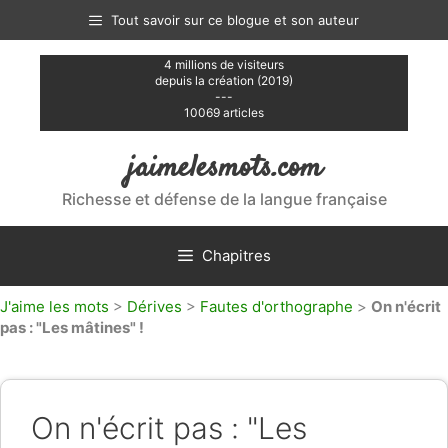
Aller
Tout savoir sur ce blogue et son auteur
au
contenu
4 millions de visiteurs
depuis la création (2019)
---
10069 articles
jaimelesmots.com
Richesse et défense de la langue française
Chapitres
J'aime les mots
>
Dérives
>
Fautes d'orthographe
>
On n'écrit
pas : "Les mâtines" !
On n'écrit pas : "Les