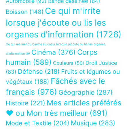
Automobile
(92)
Bande dessinée
(84)
Ce qui m'irrite
Boisson
(148)
lorsque j'écoute ou lis les
organes d'information
(1726)
Ce qui me met du baume au coeur lorsque j’écoute ou lis les organes
Corps
Cinéma
(376)
d’information
(9)
humain
(589)
Droit Justice
Couleurs
(50)
Défense
(218)
Fruits et légumes ou
(83)
Fâchés avec le
végétaux
(188)
français
(976)
Géographie
(287)
Mes articles préférés
Histoire
(221)
❤ ou Mon très meilleur
(691)
Musique
(283)
Mode et Textile
(204)