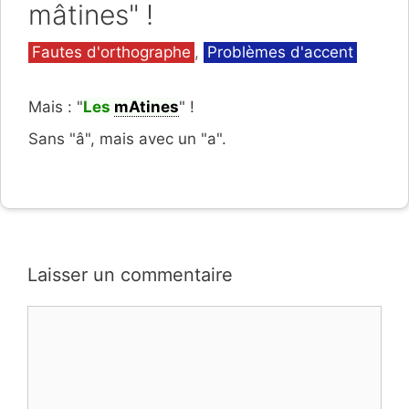
mâtines" !
Catégories
Fautes d'orthographe
,
Problèmes d'accent
Mais : "
Les
mAtines
" !
Sans "â", mais avec un "a".
Laisser un commentaire
Commentaire