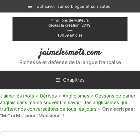
Aller
Tout savoir sur ce blogue et son auteur
au
contenu
4 millions de visiteurs
depuis la création (2019)
---
10069 articles
jaimelesmots.com
Richesse et défense de la langue française
Chapitres
J'aime les mots
>
Dérives
>
Anglicismes
>
Cessons de parler
anglais sans même souvent le savoir : les anglicismes qui
truffent nos conversations de tous les jours
>
On n'écrit pas :
"Mr" ni Mr." pour "Monsieur" !