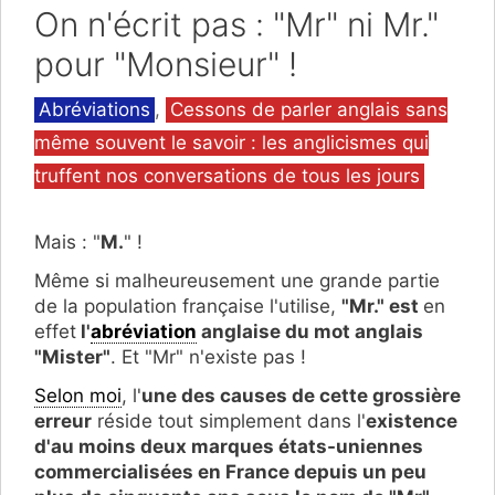
On n'écrit pas : "Mr" ni Mr."
pour "Monsieur" !
Catégories
Abréviations
,
Cessons de parler anglais sans
même souvent le savoir : les anglicismes qui
truffent nos conversations de tous les jours
Mais : "
M.
" !
Même si malheureusement une grande partie
de la population française l'utilise,
"Mr." est
en
effet
l'
abréviation
anglaise du mot anglais
"Mister"
. Et "Mr" n'existe pas !
Selon moi
, l'
une des causes de cette grossière
erreur
réside tout simplement dans l'
existence
d'au moins deux marques états-uniennes
commercialisées en France depuis un peu