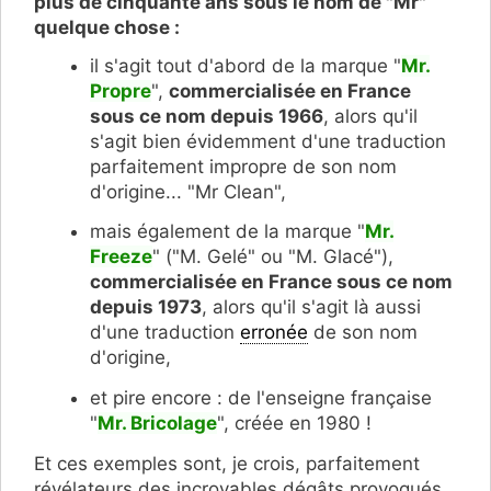
plus de cinquante ans sous le nom de "Mr"
quelque chose :
il s'agit tout d'abord de la marque "
Mr.
Propre
",
commercialisée en France
sous ce nom depuis 1966
, alors qu'il
s'agit bien évidemment d'une traduction
parfaitement impropre de son nom
d'origine... "Mr Clean",
mais également de la marque "
Mr.
Freeze
" ("M. Gelé" ou "M. Glacé"),
commercialisée en France sous ce nom
depuis 1973
, alors qu'il s'agit là aussi
d'une traduction
erronée
de son nom
d'origine,
et pire encore : de l'enseigne française
"
Mr. Bricolage
", créée en 1980 !
Et ces exemples sont, je crois, parfaitement
révélateurs des incroyables dégâts provoqués