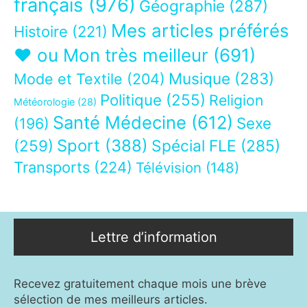
français
(976)
Géographie
(287)
Mes articles préférés
Histoire
(221)
❤ ou Mon très meilleur
(691)
Musique
(283)
Mode et Textile
(204)
Politique
(255)
Religion
Météorologie
(28)
Santé Médecine
(612)
Sexe
(196)
Sport
(388)
(259)
Spécial FLE
(285)
Transports
(224)
Télévision
(148)
Lettre d’information
Recevez gratuitement chaque mois une brève
sélection de mes meilleurs articles.