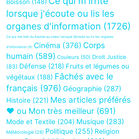
Ce qui m'irrite
Boisson
(148)
lorsque j'écoute ou lis les
organes d'information
(1726)
Ce qui me met du baume au coeur lorsque j’écoute ou lis les organes
Corps
Cinéma
(376)
d’information
(9)
humain
(589)
Droit Justice
Couleurs
(50)
Défense
(218)
Fruits et légumes ou
(83)
Fâchés avec le
végétaux
(188)
français
(976)
Géographie
(287)
Mes articles préférés
Histoire
(221)
❤ ou Mon très meilleur
(691)
Musique
(283)
Mode et Textile
(204)
Politique
(255)
Religion
Météorologie
(28)