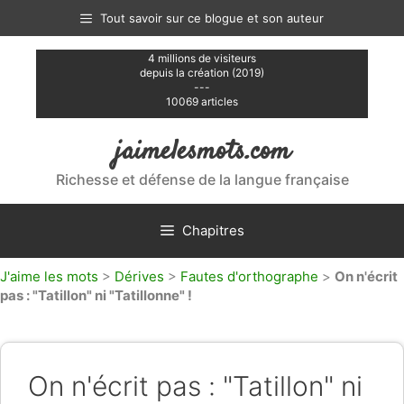
Aller
Tout savoir sur ce blogue et son auteur
au
contenu
4 millions de visiteurs
depuis la création (2019)
---
10069 articles
jaimelesmots.com
Richesse et défense de la langue française
Chapitres
J'aime les mots
>
Dérives
>
Fautes d'orthographe
>
On n'écrit
pas : "Tatillon" ni "Tatillonne" !
On n'écrit pas : "Tatillon" ni