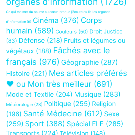
organes d'information
(1726)
Ce qui me met du baume au coeur lorsque j’écoute ou lis les organes
Corps
Cinéma
(376)
d’information
(9)
humain
(589)
Droit Justice
Couleurs
(50)
Défense
(218)
Fruits et légumes ou
(83)
Fâchés avec le
végétaux
(188)
français
(976)
Géographie
(287)
Mes articles préférés
Histoire
(221)
❤ ou Mon très meilleur
(691)
Musique
(283)
Mode et Textile
(204)
Politique
(255)
Religion
Météorologie
(28)
Santé Médecine
(612)
Sexe
(196)
Sport
(388)
(259)
Spécial FLE
(285)
Transports
(224)
Télévision
(148)