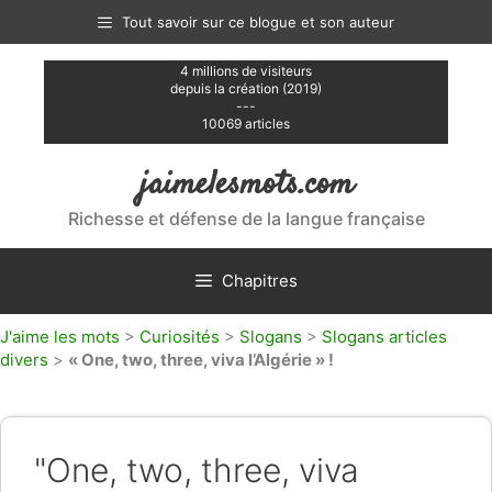
Aller
Tout savoir sur ce blogue et son auteur
au
contenu
4 millions de visiteurs
depuis la création (2019)
---
10069 articles
jaimelesmots.com
Richesse et défense de la langue française
Chapitres
J'aime les mots
>
Curiosités
>
Slogans
>
Slogans articles
divers
>
« One, two, three, viva l’Algérie » !
"One, two, three, viva