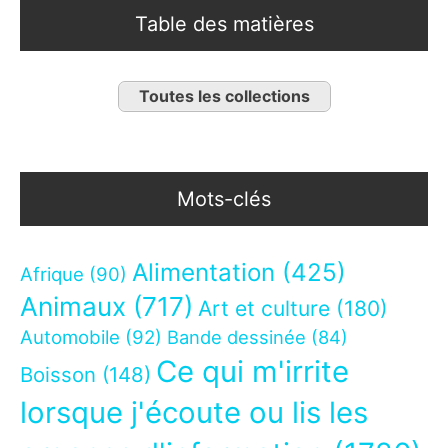
Table des matières
Toutes les collections
Mots-clés
Alimentation
(425)
Afrique
(90)
Animaux
(717)
Art et culture
(180)
Automobile
(92)
Bande dessinée
(84)
Ce qui m'irrite
Boisson
(148)
lorsque j'écoute ou lis les