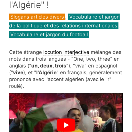
l'Algérie" !
Catégories
Slogans articles divers
,
Vocabulaire et jargon
de la politique et des relations internationales
,
Vocabulaire et jargon du football
Cette étrange
locution interjective
mélange des
mots dans trois langues - "One, two, three" en
anglais ("
un, deux, trois
"), "viva" en espagnol
("
vive
), et "
l'Algérie
" en français, généralement
prononcé avec l'accent algérien (avec le "r"
roulé).