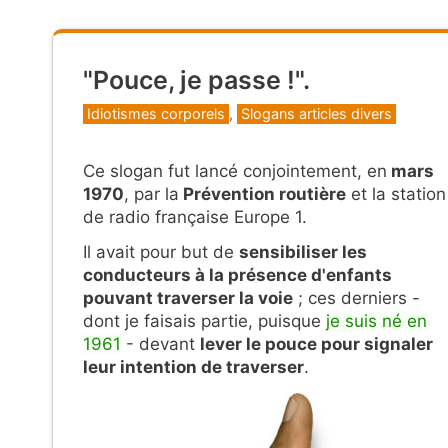
"Pouce, je passe !".
Catégories
Idiotismes corporels
,
Slogans articles divers
Ce slogan fut lancé conjointement, en
mars
1970
, par la
Prévention routière
et la station
de radio française Europe 1.
Il avait pour but de
sensibiliser les
conducteurs à la présence d'enfants
pouvant traverser la voie
; ces derniers -
dont je faisais partie, puisque
je suis né en
1961
- devant
lever le pouce pour signaler
leur intention de traverser
.