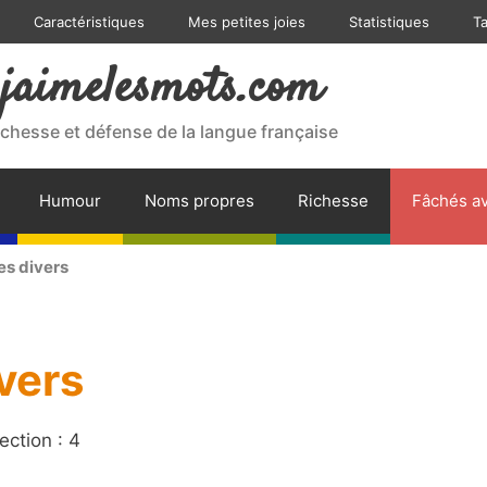
Caractéristiques
Mes petites joies
Statistiques
T
jaimelesmots.com
ichesse et défense de la langue française
Humour
Noms propres
Richesse
Fâchés av
es divers
vers
ection : 4