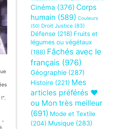
Corps
Cinéma
(376)
humain
(589)
Couleurs
Droit Justice
(83)
(50)
Défense
(218)
Fruits et
légumes ou végétaux
Fâchés avec le
(188)
français
(976)
Géographie
(287)
que
Mes
Histoire
(221)
ées
articles préférés ❤
!".
ou Mon très meilleur
(691)
Mode et Textile
 -
Musique
(283)
(204)
é