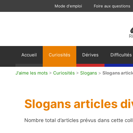
Aller
Mode d'emploi
Foire aux questions
au
contenu
R
Accueil
Curiosités
Dérives
Difficultés
J'aime les mots
>
Curiosités
>
Slogans
>
Slogans articl
Slogans articles di
Nombre total d’articles prévus dans cette coll