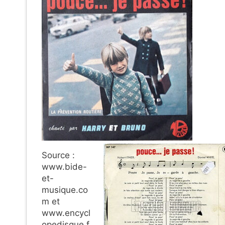
Source :
www.bide-
et-
musique.co
m et
www.encycl
opedisque.f