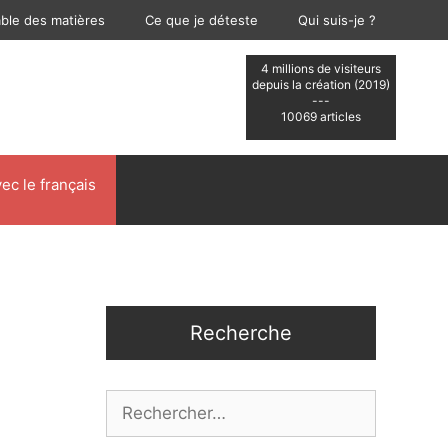
able des matières
Ce que je déteste
Qui suis-je ?
4 millions de visiteurs
depuis la création (2019)
---
10069 articles
ec le français
Recherche
Rechercher :