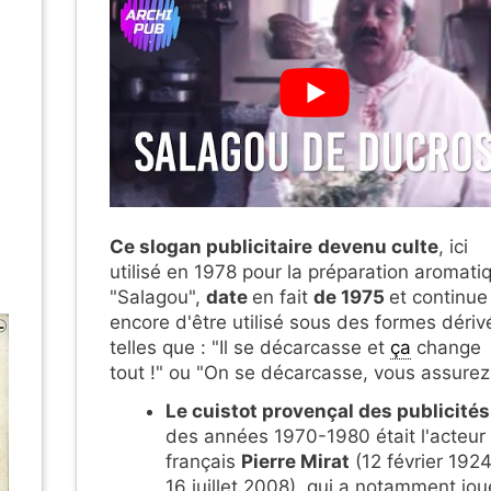
Ce slogan publicitaire
devenu culte
, ici
utilisé en 1978 pour la préparation aromati
"Salagou",
date
en fait
de 1975
et continue
encore d'être utilisé sous des formes dériv
telles que : "Il se décarcasse et
ça
change
tout !" ou "On se décarcasse, vous assurez 
Le cuistot provençal des publicités
des années 1970-1980 était l'acteur
français
Pierre Mirat
(12 février 1924
16 juillet 2008), qui a notamment jou