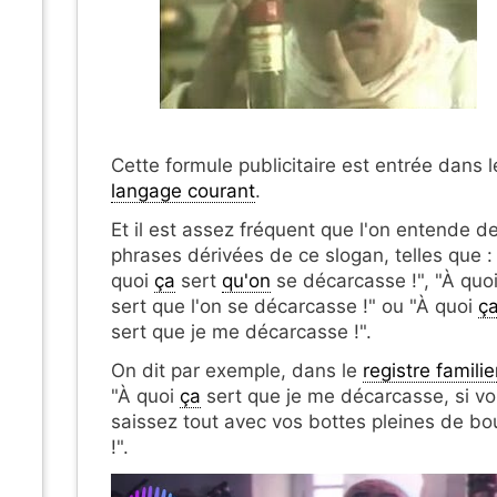
Cette formule publicitaire est entrée dans l
langage courant
.
Et il est assez fréquent que l'on entende d
phrases dérivées de ce slogan, telles que :
quoi
ça
sert
qu'on
se décarcasse !", "À quo
sert que l'on se décarcasse !" ou "À quoi
ç
sert que je me décarcasse !".
On dit par exemple, dans le
registre familie
"À quoi
ça
sert que je me décarcasse, si v
saissez tout avec vos bottes pleines de bo
!".