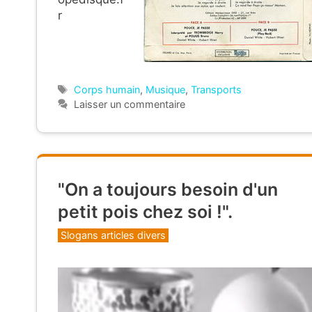
r
Étiquettes
Corps humain
,
Musique
,
Transports
Laisser un commentaire
"On a toujours besoin d'un
petit pois chez soi !".
Catégories
Slogans articles divers