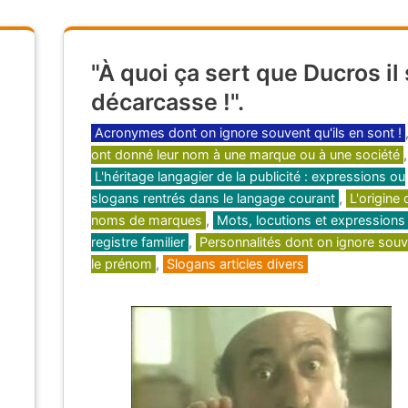
"À quoi ça sert que Ducros il
décarcasse !".
Catégories
Acronymes dont on ignore souvent qu'ils en sont !
ont donné leur nom à une marque ou à une société
,
L'héritage langagier de la publicité : expressions ou
slogans rentrés dans le langage courant
,
L'origine
noms de marques
,
Mots, locutions et expressions
registre familier
,
Personnalités dont on ignore sou
le prénom
,
Slogans articles divers