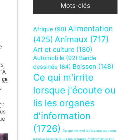
Mots-clés
Alimentation
Afrique
(90)
Animaux
(717)
(425)
e
Art et culture
(180)
Automobile
(92)
Bande
es
Boisson
(148)
dessinée
(84)
 "À
Ce qui m'irrite
i
ça
a
lorsque j'écoute ou
lis les organes
r
:
ous
d'information
ue
(1726)
Ce qui me met du baume au coeur
lorsque j’écoute ou lis les organes d’information
(9)