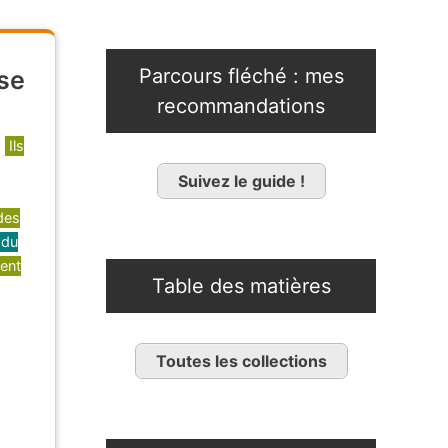
Parcours fléché : mes
 se
recommandations
,
Ils
Suivez le guide !
 des
 du
vent
Table des matières
Toutes les collections