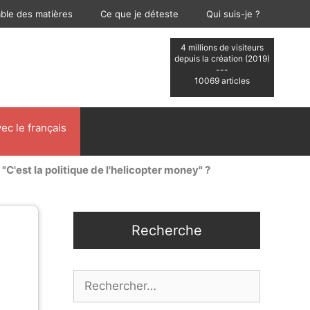
able des matières
Ce que je déteste
Qui suis-je ?
4 millions de visiteurs
depuis la création (2019)
---
10069 articles
ec le français
 "C'est la politique de l'helicopter money" ?
Recherche
Rechercher :