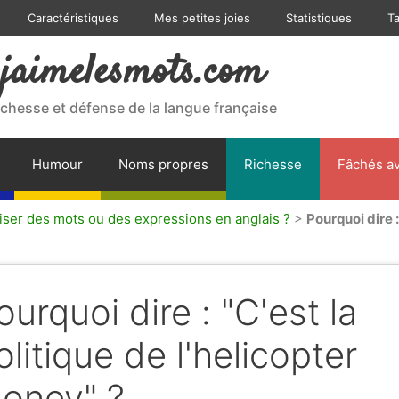
Caractéristiques
Mes petites joies
Statistiques
T
jaimelesmots.com
ichesse et défense de la langue française
Humour
Noms propres
Richesse
Fâchés av
liser des mots ou des expressions en anglais ?
>
Pourquoi dire :
ourquoi dire : "C'est la
olitique de l'helicopter
oney" ?