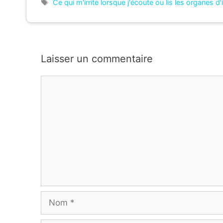
Étiquettes
Ce qui m'irrite lorsque j'écoute ou lis les organes d
Laisser un commentaire
Commentaire
Nom