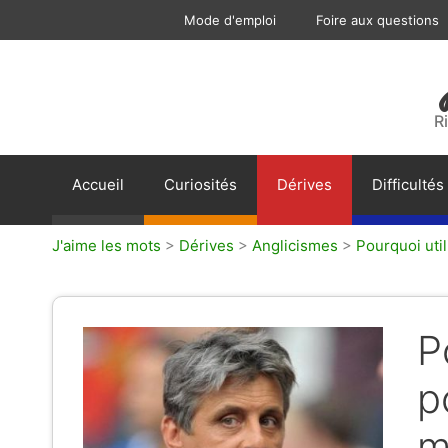
Aller
Mode d'emploi
Foire aux questions
au
contenu
R
Accueil
Curiosités
Dérives
Difficultés
J'aime les mots
>
Dérives
>
Anglicismes
>
Pourquoi uti
P
p
m