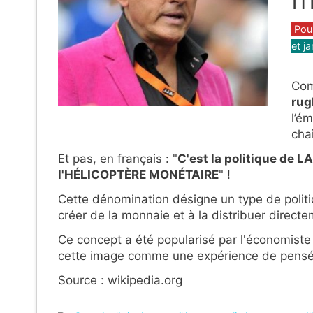
Caté
Pou
et j
Com
rug
l’é
cha
Et pas, en français : "
C'est la politique de
l'HÉLICOPTÈRE MONÉTAIRE
" !
Cette dénomination désigne un type de politi
créer de la monnaie et à la distribuer direc
Ce concept a été popularisé par l'économiste 
cette image comme une expérience de pens
Source : wikipedia.org