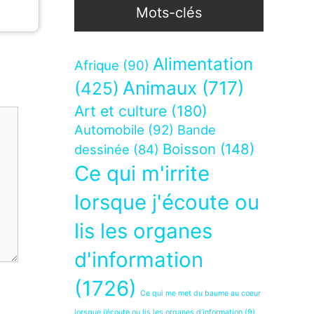
Mots-clés
Alimentation
Afrique
(90)
Animaux
(717)
(425)
Art et culture
(180)
Automobile
(92)
Bande
Boisson
(148)
dessinée
(84)
Ce qui m'irrite
lorsque j'écoute ou
lis les organes
d'information
(1726)
Ce qui me met du baume au coeur
lorsque j’écoute ou lis les organes d’information
(9)