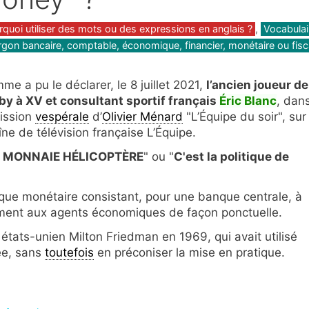
gories
rquoi utiliser des mots ou des expressions en anglais ?
,
Vocabulai
argon bancaire, comptable, économique, financier, monétaire ou fisc
me a pu le déclarer, le 8 juillet 2021,
l’ancien joueur de
by à XV et consultant sportif français
Éric Blanc
, dan
mission
vespérale
d’
Olivier Ménard
"L’Équipe du soir", sur 
îne de télévision française L’Équipe.
 LA MONNAIE HÉLICOPTÈRE
" ou "
C'est la politique de
que monétaire consistant, pour une banque centrale, à
tement aux agents économiques de façon ponctuelle.
états-unien Milton Friedman en 1969, qui avait utilisé
ée, sans
toutefois
en préconiser la mise en pratique.