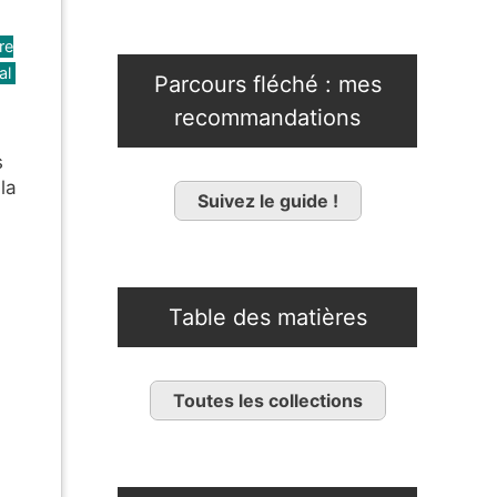
re
al
Parcours fléché : mes
recommandations
s
la
Suivez le guide !
Table des matières
Toutes les collections