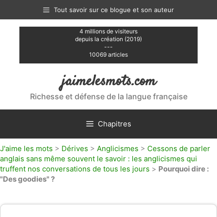
Aller
Tout savoir sur ce blogue et son auteur
au
contenu
4 millions de visiteurs
depuis la création (2019)
---
10069 articles
jaimelesmots.com
Richesse et défense de la langue française
Chapitres
J'aime les mots
>
Dérives
>
Anglicismes
>
Cessons de parler
anglais sans même souvent le savoir : les anglicismes qui
truffent nos conversations de tous les jours
>
Pourquoi dire :
"Des goodies" ?