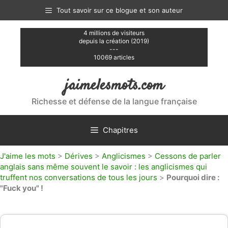
Aller
Tout savoir sur ce blogue et son auteur
au
contenu
4 millions de visiteurs
depuis la création (2019)
---
10069 articles
jaimelesmots.com
Richesse et défense de la langue française
Chapitres
J'aime les mots
>
Dérives
>
Anglicismes
>
Cessons de parler
anglais sans même souvent le savoir : les anglicismes qui
truffent nos conversations de tous les jours
>
Pourquoi dire :
"Fuck you" !